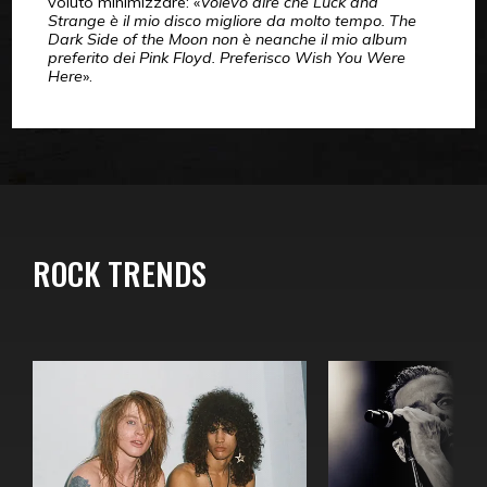
voluto minimizzare: «
Volevo dire che Luck and
Strange è il mio disco migliore da molto tempo. The
Dark Side of the Moon non è neanche il mio album
preferito dei Pink Floyd. Preferisco Wish You Were
Here
».
ROCK TRENDS