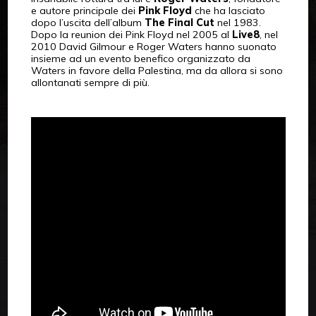
e autore principale dei
Pink Floyd
che ha lasciato
dopo l’uscita dell’album
The Final Cut
nel 1983.
Dopo la reunion dei Pink Floyd nel 2005 al
Live8
, nel
2010 David Gilmour e Roger Waters hanno suonato
insieme ad un evento benefico organizzato da
Waters in favore della Palestina, ma da allora si sono
allontanati sempre di più.