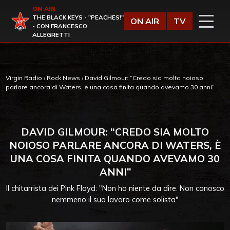
Vai al contenuto
ON AIR
Virgin Radio
THE BLACK KEYS - "PEACHES!"
ON AIR
TV
- CON FRANCESCO
ALLEGRETTI
Virgin Radio
›
Rock News
›
David Gilmour: “Credo sia molto noioso
parlare ancora di Waters, è una cosa finita quando avevamo 30 anni”
DAVID GILMOUR: “CREDO SIA MOLTO
NOIOSO PARLARE ANCORA DI WATERS, È
UNA COSA FINITA QUANDO AVEVAMO 30
ANNI”
Il chitarrista dei Pink Floyd: "Non ho niente da dire. Non conosco
nemmeno il suo lavoro come solista"