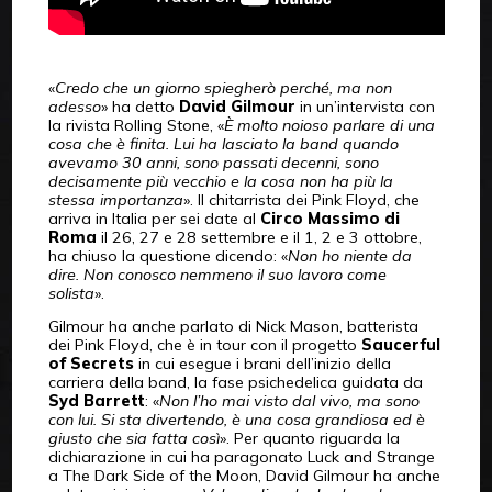
«
Credo che un giorno spiegherò perché, ma non
adesso
» ha detto
David Gilmour
in un’intervista con
la rivista Rolling Stone, «
È molto noioso parlare di una
cosa che è finita. Lui ha lasciato la band quando
avevamo 30 anni, sono passati decenni, sono
decisamente più vecchio e la cosa non ha più la
stessa importanza
». Il chitarrista dei Pink Floyd, che
arriva in Italia per sei date al
Circo Massimo di
Roma
il 26, 27 e 28 settembre e il 1, 2 e 3 ottobre,
ha chiuso la questione dicendo: «
Non ho niente da
dire. Non conosco nemmeno il suo lavoro come
solista
».
Gilmour ha anche parlato di Nick Mason, batterista
dei Pink Floyd, che è in tour con il progetto
Saucerful
of Secrets
in cui esegue i brani dell’inizio della
carriera della band, la fase psichedelica guidata da
Syd Barrett
: «
Non l’ho mai visto dal vivo, ma sono
con lui. Si sta divertendo, è una cosa grandiosa ed è
giusto che sia fatta così
». Per quanto riguarda la
dichiarazione in cui ha paragonato Luck and Strange
a The Dark Side of the Moon, David Gilmour ha anche