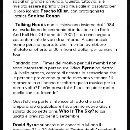
social un grande annuncio. Questo, tuttavia, si è
rivelato essere il primo video musicale in assoluto per
la loro iconica
Psycho Killer,
con protagonista
l’attrice
Saoirse Ronan
.
I
Talking Heads
non si esibiscono insieme dal 1984
(se escludiamo la cerimonia di induzione alla Rock
And Roll Hall Of Fame del 2002) e da anni negano
costantemente le voci di un ritorno. Alcuni articoli
hanno persino riportato che i membri avrebbero
rifiutato un’offerta di 80 milioni di dollari per tornare in
tour.
Parlando con il Times del motivo per cui i membri non
sono interessati a perseguire l’idea,
Byrne
ha detto:
“A livello pratico, cercare di ricreare la sensazione che
le persone provavano quando avevano vent’anni? Il
momento in cui hanno ascoltato quella musica per la
prima volta? È un’impresa folle. E poi, mi piace molto
quello che sto facendo”.
Quest’ultima parte si riferisce al fatto che si sta
preparando a pubblicare il suo primo nuovo album
solista dopo sette anni,
Who Is The Sky?
la cui
uscita è prevista per il 5 settembre.
David Byrne
suonerà due concerti a Milano il
prossimo 21 e 22 febbraio al Teatro degli Arcimboldi.