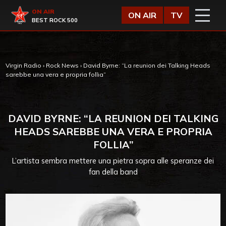
Vai al contenuto
Virgin Radio
ON AIR
ON AIR
TV
BEST ROCK 500
Virgin Radio
›
Rock News
›
David Byrne: “La reunion dei Talking Heads
sarebbe una vera e propria follia”
DAVID BYRNE: “LA REUNION DEI TALKING
HEADS SAREBBE UNA VERA E PROPRIA
FOLLIA”
L’artista sembra mettere una pietra sopra alle speranze dei
fan della band