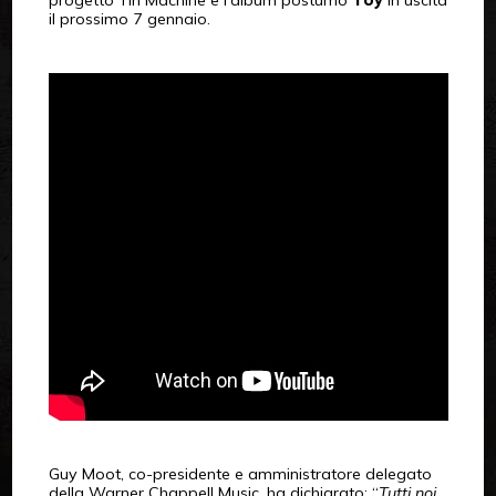
progetto Tin Machine e l’album postumo
Toy
in uscita
il prossimo 7 gennaio.
Guy Moot, co-presidente e amministratore delegato
della Warner Chappell Music, ha dichiarato: “
Tutti noi