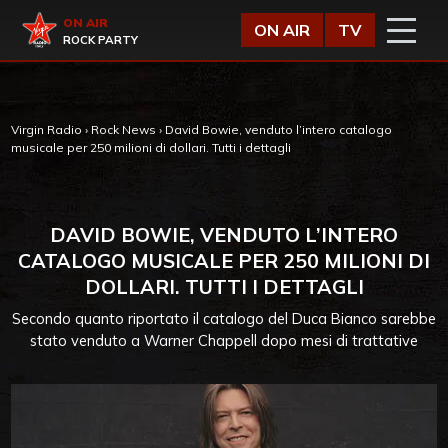
Vai al contenuto
Virgin Radio
ON AIR
ON AIR
TV
ROCK PARTY
Virgin Radio
›
Rock News
›
David Bowie, venduto l’intero catalogo
musicale per 250 milioni di dollari. Tutti i dettagli
DAVID BOWIE, VENDUTO L’INTERO
CATALOGO MUSICALE PER 250 MILIONI DI
DOLLARI. TUTTI I DETTAGLI
Secondo quanto riportato il catalogo del Duca Bianco sarebbe
stato venduto a Warner Chappell dopo mesi di trattative