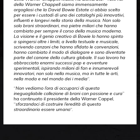
della Warner Chappell siamo immensamente
orgogliosi che la David Bowie Estate ci abbia scelto
per essere i custodi di uno dei cataloghi più innovativi,
influenti e longevi nella storia della musica. Non solo
solo brani straordinari, ma pietre miliari che hanno
cambiato per sempre il corso della musica moderna.
La visione e il genio creativo di Bowie lo hanno spinto
a spingersi oltre i limiti, a livello testuale e musicale,
scrivendo canzoni che hanno sfidato le convenzioni,
hanno cambiato il modo di dialogare e sono diventate
parte del canone della cultura globale. Il suo lavoro ha
abbracciato enormi successi pop e avventure
sperimentali, ispirando milioni di fan e innumerevoli
innovatori, non solo nella musica, ma in tutte le arti,
nella moda e nel mondo dei i media
“.
“
Non vediamo l’ora di occuparci di questa
ineguagliabile collezione di brani con passione e cura
”
ha continuato il presidente della Warner Cappel,
“
sforzandoci di costruire l’eredità di questo
straordinario essere umano
“.