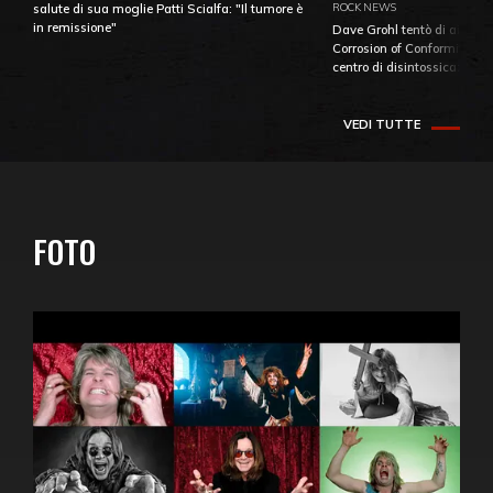
ROCK NEWS
salute di sua moglie Patti Scialfa: "Il tumore è
in remissione"
Dave Grohl tentò di aiutare
Corrosion of Conformity fino
centro di disintossicazione
VEDI TUTTE
FOTO