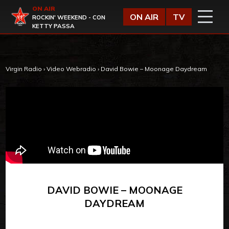
Vai al contenuto
ON AIR
Virgin Radio
ON AIR
TV
ROCKIN' WEEKEND - CON
KETTY PASSA
Virgin Radio
›
Video Webradio
›
David Bowie – Moonage Daydream
DAVID BOWIE – MOONAGE
DAYDREAM