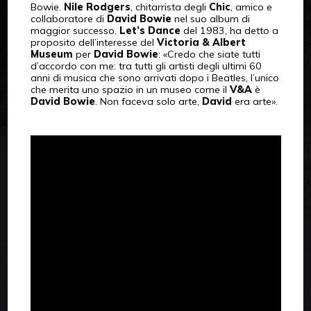
Bowie.
Nile Rodgers
, chitarrista degli
Chic
, amico e
collaboratore di
David Bowie
nel suo album di
maggior successo,
Let’s Dance
del 1983, ha detto a
proposito dell’interesse del
Victoria & Albert
Museum
per
David Bowie
: «Credo che siate tutti
d’accordo con me: tra tutti gli artisti degli ultimi 60
anni di musica che sono arrivati dopo i Beatles, l’unico
che merita uno spazio in un museo come il
V&A
è
David Bowie
. Non faceva solo arte,
David
era arte».