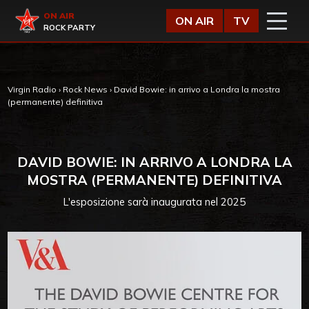
Vai al contenuto
Virgin Radio
ON AIR
ON AIR
TV
ROCK PARTY
Virgin Radio
›
Rock News
›
David Bowie: in arrivo a Londra la mostra
(permanente) definitiva
DAVID BOWIE: IN ARRIVO A LONDRA LA
MOSTRA (PERMANENTE) DEFINITIVA
L'esposizione sarà inaugurata nel 2025