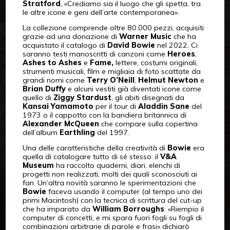
Stratford
, «Crediamo sia il luogo che gli spetta, tra
le altre icone e geni dell’arte contemporanea».
La collezione comprende oltre 80.000 pezzi, acquisiti
grazie ad una donazione di
Warner Music
che ha
acquistato il catalogo di
David Bowie
nel 2022. Ci
saranno testi manoscritti di canzoni come
Heroes
,
Ashes to Ashes
e
Fame,
lettere, costumi originali,
strumenti musicali, film e migliaia di foto scattate da
grandi nomi come
Terry O’Neill
,
Helmut Newton
e
Brian Duffy
e alcuni vestiti già diventati icone come
quello di
Ziggy Stardust
, gli abiti disegnati da
Kansai Yamamoto
per il tour di
Aladdin Sane
del
1973 o il cappotto con la bandiera britannica di
Alexander McQueen
che compare sulla copertina
dell’album
Earthling
del 1997.
Una delle caratteristiche della creatività di
Bowie
era
quella di catalogare tutto di sé stesso: il
V&A
Museum
ha raccolto quaderni, diari, elenchi di
progetti non realizzati, molti dei quali sconosciuti ai
fan. Un’altra novità saranno le sperimentazioni che
Bowie
faceva usando il computer (al tempo uno dei
primi Macintosh) con la tecnica di scrittura del cut-up
che ha imparato da
William Borroughs
: «Riempio il
computer di concetti, e mi spara fuori fogli su fogli di
combinazioni arbitrarie di parole e frasi» dichiarò