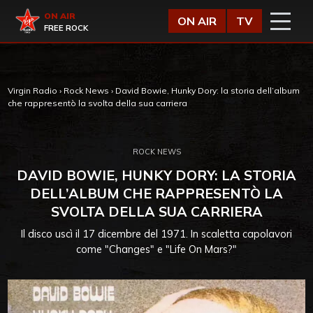
Vai al contenuto
Virgin Radio
ON AIR
ON AIR
TV
FREE ROCK
Virgin Radio
›
Rock News
›
David Bowie, Hunky Dory: la storia dell’album
che rappresentò la svolta della sua carriera
ROCK NEWS
DAVID BOWIE, HUNKY DORY: LA STORIA
DELL’ALBUM CHE RAPPRESENTÒ LA
SVOLTA DELLA SUA CARRIERA
Il disco uscì il 17 dicembre del 1971. In scaletta capolavori
come "Changes" e "Life On Mars?"