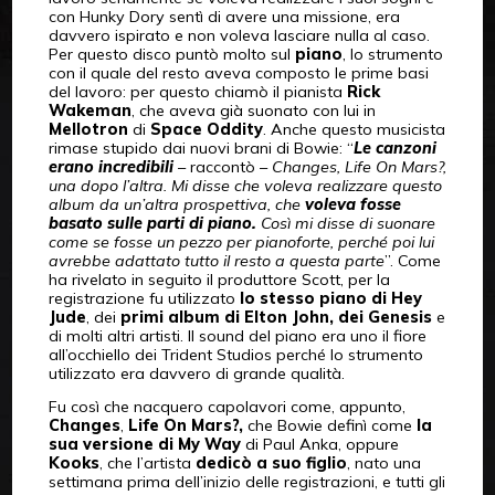
con Hunky Dory sentì di avere una missione, era
davvero ispirato e non voleva lasciare nulla al caso.
Per questo disco puntò molto sul
piano
, lo strumento
con il quale del resto aveva composto le prime basi
del lavoro: per questo chiamò il pianista
Rick
Wakeman
, che aveva già suonato con lui in
Mellotron
di
Space Oddity
. Anche questo musicista
rimase stupido dai nuovi brani di Bowie: “
Le canzoni
erano incredibili
– raccontò –
Changes, Life On Mars?,
una dopo l’altra. Mi disse che voleva realizzare questo
album da un’altra prospettiva, che
voleva fosse
basato sulle parti di piano.
Così mi disse di suonare
come se fosse un pezzo per pianoforte, perché poi lui
avrebbe adattato tutto il resto a questa parte
”. Come
ha rivelato in seguito il produttore Scott, per la
registrazione fu utilizzato
lo stesso piano di Hey
Jude
, dei
primi album di Elton John, dei Genesis
e
di molti altri artisti. Il sound del piano era uno il fiore
all’occhiello dei Trident Studios perché lo strumento
utilizzato era davvero di grande qualità.
Fu così che nacquero capolavori come, appunto,
Changes
,
Life On Mars?,
che Bowie definì come
la
sua versione di My Way
di Paul Anka, oppure
Kooks
, che l’artista
dedicò a suo figlio
, nato una
settimana prima dell’inizio delle registrazioni, e tutti gli