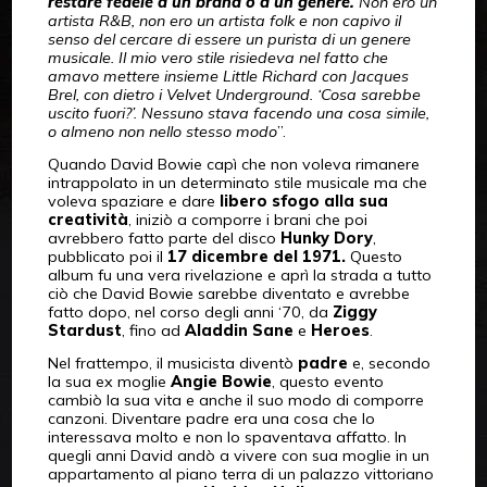
restare fedele a un brand o a un genere.
Non ero un
artista R&B, non ero un artista folk e non capivo il
senso del cercare di essere un purista di un genere
musicale. Il mio vero stile risiedeva nel fatto che
amavo mettere insieme Little Richard con Jacques
Brel, con dietro i Velvet Underground. ‘Cosa sarebbe
uscito fuori?’. Nessuno stava facendo una cosa simile,
o almeno non nello stesso modo
”.
Quando David Bowie capì che non voleva rimanere
intrappolato in un determinato stile musicale ma che
voleva spaziare e dare
libero sfogo alla sua
creatività
, iniziò a comporre i brani che poi
avrebbero fatto parte del disco
Hunky Dory
,
pubblicato poi il
17 dicembre del 1971.
Questo
album fu una vera rivelazione e aprì la strada a tutto
ciò che David Bowie sarebbe diventato e avrebbe
fatto dopo, nel corso degli anni ‘70, da
Ziggy
Stardust
, fino ad
Aladdin Sane
e
Heroes
.
Nel frattempo, il musicista diventò
padre
e, secondo
la sua ex moglie
Angie Bowie
, questo evento
cambiò la sua vita e anche il suo modo di comporre
canzoni. Diventare padre era una cosa che lo
interessava molto e non lo spaventava affatto. In
quegli anni David andò a vivere con sua moglie in un
appartamento al piano terra di un palazzo vittoriano