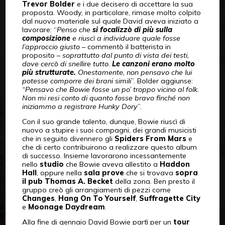
Trevor Bolder
e i due decisero di accettare la sua
proposta. Woody, in particolare, rimase molto colpito
dal nuovo materiale sul quale David aveva iniziato a
lavorare: “
Penso che
si focalizzò di più sulla
composizione
e riuscì a individuare quale fosse
l’approccio giusto
– commentò il batterista in
proposito –
soprattutto dal punto di vista dei testi,
dove cercò di snellire tutto.
Le canzoni erano molto
più strutturate.
Onestamente, non pensavo che lui
potesse comporre dei brani simili
”. Bolder aggiunse:
“Pensavo che Bowie fosse un po’ troppo vicino al folk.
Non mi resi conto di quanto fosse bravo finché non
iniziammo a registrare Hunky Dory
”.
Con il suo grande talento, dunque, Bowie riuscì di
nuovo a stupire i suoi compagni, dei grandi musicisti
che in seguito divennero gli
Spiders From Mars
e
che di certo contribuirono a realizzare questo album
di successo. Insieme lavorarono incessantemente
nello
studio
che Bowie aveva allestito a
Haddon
Hall
, oppure nella
sala prove
che si trovava
sopra
il pub Thomas A. Becket
della zona. Ben presto il
gruppo creò gli arrangiamenti di pezzi come
Changes
,
Hang On To Yourself
,
Suffragette City
e
Moonage Daydream
.
Alla fine di gennaio David Bowie partì per un
tour