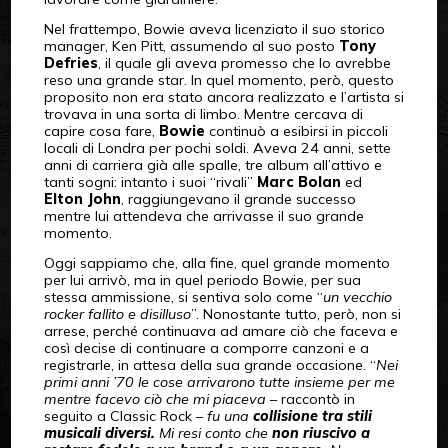
Nel frattempo, Bowie aveva licenziato il suo storico
manager, Ken Pitt, assumendo al suo posto
Tony
Defries
, il quale gli aveva promesso che lo avrebbe
reso una grande star. In quel momento, però, questo
proposito non era stato ancora realizzato e l’artista si
trovava in una sorta di limbo. Mentre cercava di
capire cosa fare,
Bowie
continuò a esibirsi in piccoli
locali di Londra per pochi soldi. Aveva 24 anni, sette
anni di carriera già alle spalle, tre album all’attivo e
tanti sogni: intanto i suoi “rivali”
Marc Bolan
ed
Elton John
, raggiungevano il grande successo
mentre lui attendeva che arrivasse il suo grande
momento.
Oggi sappiamo che, alla fine, quel grande momento
per lui arrivò, ma in quel periodo Bowie, per sua
stessa ammissione, si sentiva solo come “
un vecchio
rocker fallito e disilluso
”. Nonostante tutto, però, non si
arrese, perché continuava ad amare ciò che faceva e
così decise di continuare a comporre canzoni e a
registrarle, in attesa della sua grande occasione. “
Nei
primi anni ’70 le cose arrivarono tutte insieme per me
mentre facevo ciò che mi piaceva
– raccontò in
seguito a Classic Rock –
fu una
collisione tra stili
musicali diversi.
Mi resi conto che
non riuscivo a