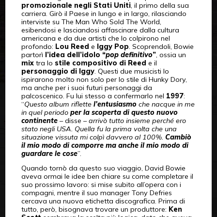
promozionale negli Stati Uniti
, il primo della sua
carriera. Girò il Paese in lungo e in largo, rilasciando
interviste su The Man Who Sold The World,
esibendosi e lasciandosi affascinare dalla cultura
americana e da due artisti che lo colpirono nel
profondo:
Lou Reed
e
Iggy Pop
. Scoprendoli, Bowie
partorì
l’idea dell’idolo “
pop definitivo
”
, ossia un
mix
tra lo
stile compositivo di Reed
e il
personaggio di Iggy
. Questi due musicisti lo
ispirarono molto non solo per lo stile di Hunky Dory,
ma anche per i suoi futuri personaggi da
palcoscenico. Fu lui stesso a confermarlo nel
1997
:
“
Questo album riflette
l’entusiasmo
che nacque in me
in quel periodo
per la scoperta di questo nuovo
continente
– disse –
arrivò tutto insieme perché ero
stato negli USA. Quella fu la prima volta che una
situazione vissuta mi colpì davvero al 100%.
Cambiò
il mio modo di comporre ma anche il mio modo di
guardare le cose
”.
Quando tornò da questo suo viaggio, David Bowie
aveva ormai le idee ben chiare su come completare il
suo prossimo lavoro: si mise subito all’opera con i
compagni, mentre il suo manager Tony Defries
cercava una nuova etichetta discografica. Prima di
tutto, però, bisognava trovare un produttore:
Ken