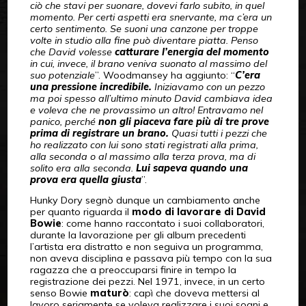
ciò che stavi per suonare, dovevi farlo subito, in quel
momento. Per certi aspetti era snervante, ma c’era un
certo sentimento. Se suoni una canzone per troppe
volte in studio alla fine può diventare piatta. Penso
che David volesse
catturare l’energia del momento
in cui, invece, il brano veniva suonato al massimo del
suo potenziale
”. Woodmansey ha aggiunto: “
C’era
una pressione incredibile.
Iniziavamo con un pezzo
ma poi spesso all’ultimo minuto David cambiava idea
e voleva che ne provassimo un altro! Entravamo nel
panico, perché
non gli piaceva fare più di tre prove
prima di registrare un brano.
Quasi tutti i pezzi che
ho realizzato con lui sono stati registrati alla prima,
alla seconda o al massimo alla terza prova, ma di
solito era alla seconda.
Lui sapeva quando una
prova era quella giusta
”.
Hunky Dory segnò dunque un cambiamento anche
per quanto riguarda il
modo di lavorare di David
Bowie
: come hanno raccontato i suoi collaboratori,
durante la lavorazione per gli album precedenti
l’artista era distratto e non seguiva un programma,
non aveva disciplina e passava più tempo con la sua
ragazza che a preoccuparsi finire in tempo la
registrazione dei pezzi. Nel 1971, invece, in un certo
senso Bowie
maturò
: capì che doveva mettersi al
lavoro seriamente se voleva realizzare i suoi sogni e