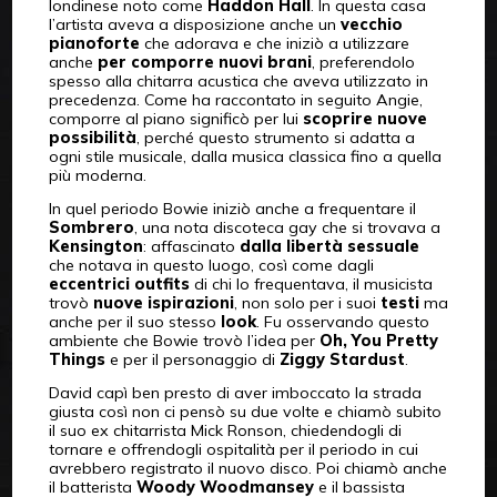
londinese noto come
Haddon Hall
. In questa casa
l’artista aveva a disposizione anche un
vecchio
pianoforte
che adorava e che iniziò a utilizzare
anche
per comporre nuovi brani
, preferendolo
spesso alla chitarra acustica che aveva utilizzato in
precedenza. Come ha raccontato in seguito Angie,
comporre al piano significò per lui
scoprire nuove
possibilità
, perché questo strumento si adatta a
ogni stile musicale, dalla musica classica fino a quella
più moderna.
In quel periodo Bowie iniziò anche a frequentare il
Sombrero
, una nota discoteca gay che si trovava a
Kensington
: affascinato
dalla libertà sessuale
che notava in questo luogo, così come dagli
eccentrici outfits
di chi lo frequentava, il musicista
trovò
nuove
ispirazioni
, non solo per i suoi
testi
ma
anche per il suo stesso
look
. Fu osservando questo
ambiente che Bowie trovò l’idea per
Oh, You Pretty
Things
e per il personaggio di
Ziggy Stardust
.
David capì ben presto di aver imboccato la strada
giusta così non ci pensò su due volte e chiamò subito
il suo ex chitarrista Mick Ronson, chiedendogli di
tornare e offrendogli ospitalità per il periodo in cui
avrebbero registrato il nuovo disco. Poi chiamò anche
il batterista
Woody Woodmansey
e il bassista