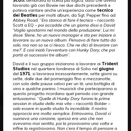
Scott
sembrava la scelta più logica, dato che aveva
lavorato già con Bowie nei due dischi precedenti e
poteva vantare anche un’esperienza come
tecnico
dei Beatles
per molti album, da Sgt. Pepper fino ad
Abbey Road. “
Ero stanco di fare il tecnico
– raccontò
Scott a EQ –
poi accadde che un giorno dissi a David
‘Voglio spostarmi nel mondo della produzione’. Lui mi
disse ‘Bene, ho un nuovo manager e sto per iniziare a
lavorare su un nuovo album. Pensavo di fare tutto da
solo, ma non so se ci riesco. Che ne dici di lavorare con
me?’. E così iniziò l’avventura con Hunky Dory, che poi
portò ai successivi tre album
”.
David e il suo gruppo iniziarono a lavorare ai
Trident
Studios
nel quartiere londinese di Soho nel
giugno
del
1971
: si lavorava incessantemente, sette giorni su
sette, dalle due del pomeriggio fino a mezzanotte,
con solo delle pause veloci per un tè, una bottiglia di
vino e qualche panino. I musicisti che parteciparono a
questo progetto ricordano quel periodo con grande
entusiasmo: “
Quelle di Hunky Dory furono le prime
session in studio della mia vita
– raccontò Bolder –
solo essere in quello studio fu incredibile. Il nostro
approccio era molto semplice. Entravamo, David ci
suonava una canzone, spesso era una che non
avevamo mai sentito, poi la provavamo una volta e
infine la registravamo. Non c’era il tempo di pensare a