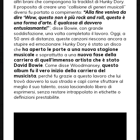
altri brani che compongono la tracklist di Hunky Dory.
Il proposito di creare una “
collisione di generi musicali
”
diversi fu portato a compimento:
“Alla fine veniva da
dire ‘Wow, questo non è più rock and roll, questo è
una forma d’arte. È qualcosa di davvero
entusiasmante!’
”, disse Bowie, con grande
soddisfazione, una volta completato il lavoro. Oggi, a
50 anni di distanza, queste canzoni riescono ancora a
stupire ed emozionare: Hunky Dory è stato un disco
che
ha aperto le porte a una nuova stagione
musicale
e soprattutto a una
nuova fase della
carriera di quell’immenso artista che è stato
David Bowie
. Come disse Woodmansey,
questo
album fu il vero inizio della carriera del
musicista
, perché fu grazie a questo lavoro che lui
trovò davvero la sua strada e capì come sfruttare al
meglio il suo talento, ossia lasciandolo libero di
esprimersi, senza restare intrappolato in etichette o
definizioni prestabilite.