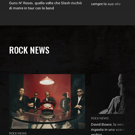
Guns N' Roses, quella volta che Slash rischiò
sempre la sua vita
di morire in tour con la band
ROCK NEWS
ROCK NEWS
David Bowie, la vera identi
risposta in una sceneggiatu
ROCK NEWS
archivi