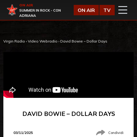
Vai al contenuto
ON AIR
Virgin Radio
ON AIR
TV
SUMMER IN ROCK - CON
ADRIANA
Virgin Radio
›
Video Webradio
›
David Bowie – Dollar Days
DAVID BOWIE – DOLLAR DAYS
03/11/2025
Condividi