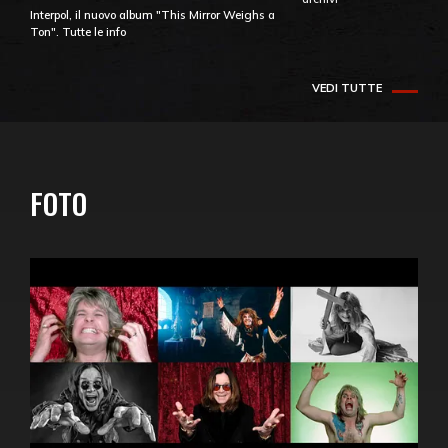
Interpol, il nuovo album "This Mirror Weighs a
Ton". Tutte le info
VEDI TUTTE
FOTO