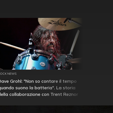
ROCK NEWS
Dave Grohl: "Non so contare il tempo
quando suono la batteria". La storia
della collaborazione con Trent Reznor