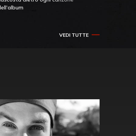
dell’album
che salv
success
VEDI TUTTE