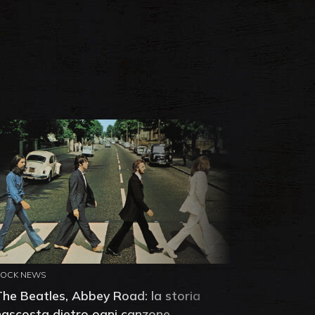
ROCK NEWS
ROCK NEW
The Beatles, Abbey Road: la storia
Neil You
nascosta dietro ogni canzone
dell'alb