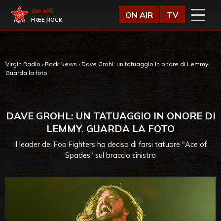
Vai al contenuto
Virgin Radio
ON AIR
ON AIR
TV
FREE ROCK
Virgin Radio
›
Rock News
›
Dave Grohl: un tatuaggio in onore di Lemmy.
Guarda la foto
DAVE GROHL: UN TATUAGGIO IN ONORE DI
LEMMY. GUARDA LA FOTO
Il leader dei Foo Fighters ha deciso di farsi tatuare "Ace of
Spades" sul braccio sinistro