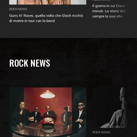
Il giorno in cui Dave Gahan
ROCK NEWS
minuti. La storia dell'over
Guns N' Roses, quella volta che Slash rischiò
sempre la sua vita
di morire in tour con la band
ROCK NEWS
ROCK NEWS