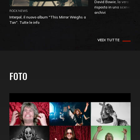
David Bowie, la vera identi
risposta in una sceneggiatu
ROCK NEWS
archivi
Interpol, il nuovo album "This Mirror Weighs a
Ton". Tutte le info
VEDI TUTTE
FOTO