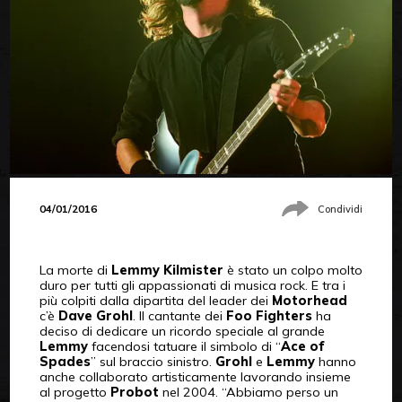
04/01/2016
Condividi
La morte di
Lemmy Kilmister
è stato un colpo molto
duro per tutti gli appassionati di musica rock. E tra i
più colpiti dalla dipartita del leader dei
Motorhead
c’è
Dave Grohl
. Il cantante dei
Foo Fighters
ha
deciso di dedicare un ricordo speciale al grande
Lemmy
facendosi tatuare il simbolo di “
Ace of
Spades
” sul braccio sinistro.
Grohl
e
Lemmy
hanno
anche collaborato artisticamente lavorando insieme
al progetto
Probot
nel 2004. “Abbiamo perso un