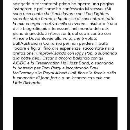
spingerlo a raccontarsi: prima ha aperto una pagina
Instagram e poi come ha confessato lui stesso: «
Mi
sono reso conto che il mio lavoro con i Foo Fighters
sarebbe stato fermo, e ho deciso di concentrare tutta
la mia energia creativa nello scrivere
». Il risultato è una
delle biografie più interessanti nel mondo del rock,
piena di aneddoti interessanti, dal suo incontro con
Prince e David Bowie alla volta che è volato
dall’Australia in California per non perdersi il ballo
“padre e figlia”, fino alle esperienze raccontate nella
prefazione: «
Improvvisando con Iggy Pop, o suonando
alla notte degli Oscar o ancora ballando con gli
AC/DC e la Preservation Hall Jazz Band, o suonando
la batteria per Tom Petty e incontrando Paul
McCartney alla Royal Albert Hall, fino alle favole della
buonanotte di Joan Jett e a un incontro casuale con
Little Richard
».