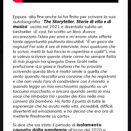
Eppure, alla fine anche lui ha finito per scrivere la sua
autobiografia, “
The Storyteller. Storie di vita e di
musica
” uscita nel 2021 e diventata subito un
bestseller. «
E così, ho scritto un libro. Avevo
accarezzato l’idea per anni e mi erano state offerte
tante opportunità piuttosto discutibili. “È un gioco da
ragazzi! Fai solo 4 ore di interviste, trovi qualcuno che
lo scriva, metti la tua faccia in copertina e voilà!
”),
ma
io volevo scrivere queste storie come ho sempre fatto:
di mio pugno
» ha spiegato Dave Grohl nella
prefazione «
La gioia e l’euforia che ho provato
scrivendo questo libro è molto simile a quella che
sento quando riascolto una canzone che ho registrato
e che non vedo l’ora di condividere con il mondo, o
quando leggo un mio vecchissimo appunto su un
taccuino macchiato, o ancora quando sento la mia
voce che rimbalza tra i poster dei Kiss nella mia
camera da bambino. Ho fatto il punto di tutte le
esperienze che ho avuto nella vita, incredibili, difficili,
divertenti ed emozionanti, e ho deciso che era ora di
metterle finalmente su carta
».
Si dice che sia stato il periodo di
isolamento
causato dalla pandemia
all’inizio del 2020 a