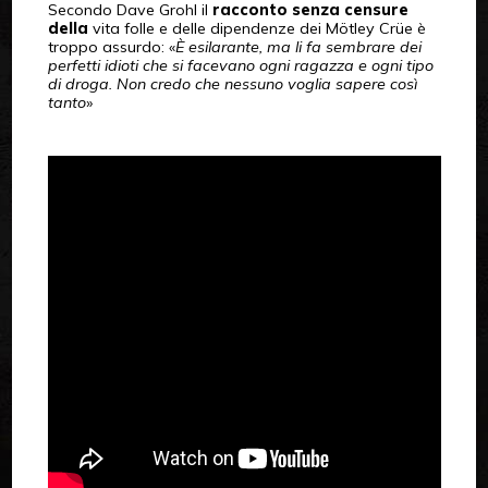
Secondo Dave Grohl il
racconto senza censure
della
vita folle e delle dipendenze dei
Mötley Crüe
è
troppo assurdo: «
È esilarante, ma li fa sembrare dei
perfetti idioti che si facevano ogni ragazza e ogni tipo
di droga. Non credo che nessuno voglia sapere così
tanto
»