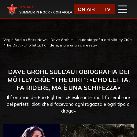
Vai al contenuto
Virgin Radio
ON AIR
ON AIR
TV
SUMMER IN ROCK - CON VIOLA
Virgin Radio
›
Rock News
›
Dave Grohl sull’autobiografia dei Mötley Crüe
“The Dirt”: «L’ho letta. Fa ridere, ma è una schifezza»
DAVE GROHL SULL’AUTOBIOGRAFIA DEI
MÖTLEY CRÜE “THE DIRT”: «L’HO LETTA.
FA RIDERE, MA È UNA SCHIFEZZA»
Il frontman dei Foo Fighters: «È esilarante, ma li fa sembrare
dei perfetti idioti che si facevano ogni ragazza e ogni tipo di
droga»