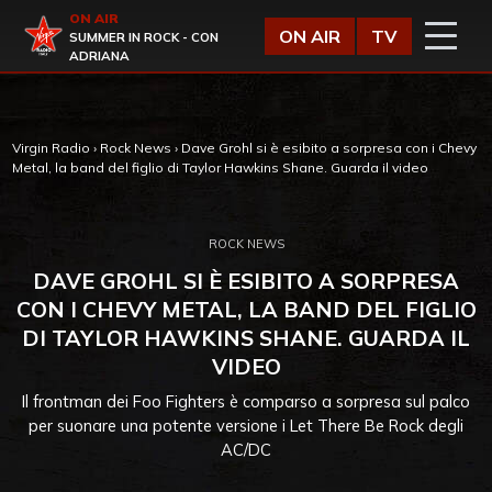
Vai al contenuto
ON AIR
Virgin Radio
ON AIR
TV
SUMMER IN ROCK - CON
ADRIANA
Virgin Radio
›
Rock News
›
Dave Grohl si è esibito a sorpresa con i Chevy
Metal, la band del figlio di Taylor Hawkins Shane. Guarda il video
ROCK NEWS
DAVE GROHL SI È ESIBITO A SORPRESA
CON I CHEVY METAL, LA BAND DEL FIGLIO
DI TAYLOR HAWKINS SHANE. GUARDA IL
VIDEO
Il frontman dei Foo Fighters è comparso a sorpresa sul palco
per suonare una potente versione i Let There Be Rock degli
AC/DC