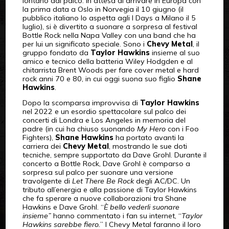
lontano dal palco: in attesa di arrivare in Europa con
la prima data a Oslo in Norvegia il 10 giugno (il
pubblico italiano lo aspetta agli I Days a Milano il 5
luglio), si è divertito a suonare a sorpresa al festival
Bottle Rock nella Napa Valley con una band che ha
per lui un significato speciale. Sono i
Chevy Metal
, il
gruppo fondato da
Taylor Hawkins
insieme al suo
amico e tecnico della batteria Wiley Hodgden e al
chitarrista Brent Woods per fare cover metal e hard
rock anni 70 e 80, in cui oggi suona suo figlio
Shane
Hawkins
.
Dopo la scomparsa improvvisa di
Taylor Hawkins
nel 2022 e un esordio spettacolare sul palco dei
concerti di Londra e Los Angeles in memoria del
padre (in cui ha chiuso suonando
My Hero
con i Foo
Fighters),
Shane Hawkins
ha portato avanti la
carriera dei
Chevy Metal
, mostrando le sue doti
tecniche, sempre supportato da Dave Grohl. Durante il
concerto a Bottle Rock, Dave Grohl è comparso a
sorpresa sul palco per suonare una versione
travolgente di
Let There Be Rock
degli AC/DC. Un
tributo all’energia e alla passione di Taylor Hawkins
che fa sperare a nuove collaborazioni tra Shane
Hawkins e Dave Grohl. “
È bello vederli suonare
insieme”
hanno commentato i fan su internet, “
Taylor
Hawkins sarebbe fiero.
” I Chevy Metal faranno il loro