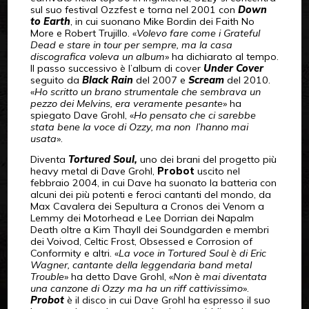
sul suo festival Ozzfest e torna nel 2001 con
Down
to Earth
, in cui suonano Mike Bordin dei Faith No
More e Robert Trujillo. «
Volevo fare come i Grateful
Dead e stare in tour per sempre, ma la casa
discografica voleva un album
» ha dichiarato al tempo.
Il passo successivo è l’album di cover
Under Cover
seguito da
Black Rain
del 2007 e
Scream
del 2010.
«
Ho scritto un brano strumentale che sembrava un
pezzo dei Melvins, era veramente pesante
» ha
spiegato Dave Grohl, «
Ho pensato che ci sarebbe
stata bene la voce di Ozzy, ma non l’hanno mai
usata
».
Diventa
Tortured Soul,
uno dei brani del progetto più
heavy metal di Dave Grohl,
Probot
uscito nel
febbraio 2004, in cui Dave ha suonato la batteria con
alcuni dei più potenti e feroci cantanti del mondo, da
Max Cavalera dei Sepultura a Cronos dei Venom a
Lemmy dei Motorhead e Lee Dorrian dei Napalm
Death oltre a Kim Thayll dei Soundgarden e membri
dei Voivod, Celtic Frost, Obsessed e Corrosion of
Conformity e altri. «
La voce in Tortured Soul è di Eric
Wagner, cantante della leggendaria band metal
Trouble
» ha detto Dave Grohl, «
Non è mai diventata
una canzone di Ozzy ma ha un riff cattivissimo
».
Probot
è il disco in cui Dave Grohl ha espresso il suo