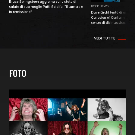
Bruce Springsteen aggiorna sullo stato di
ROCK NEWS
salute di sua moglie Patti Scialfa: "Il tumore è
in remissione"
Dave Grohl tentò di aiutare
Corrosion of Conformity fino
centro di disintossicazione
VEDI TUTTE
FOTO