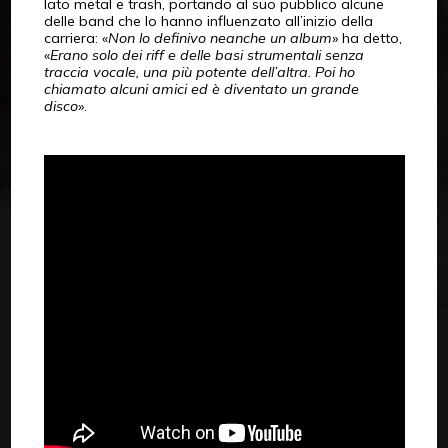
lato metal e trash, portando al suo pubblico alcune
delle band che lo hanno influenzato all’inizio della
carriera: «
Non lo definivo neanche un album
» ha detto,
«
Erano solo dei riff e delle basi strumentali senza
traccia vocale, una più potente dell’altra. Poi ho
chiamato alcuni amici ed è diventato un grande
disco
».