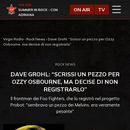
Vai al contenuto
ON AIR
Virgin Radio
ON AIR
TV
SUMMER IN ROCK - CON
ADRIANA
Virgin Radio
›
Rock News
›
Dave Grohl: “Scrissi un pezzo per Ozzy
Osbourne, ma decise di non registrarlo”
ROCK NEWS
DAVE GROHL: “SCRISSI UN PEZZO PER
OZZY OSBOURNE, MA DECISE DI NON
REGISTRARLO”
Il frontman dei Foo Fighters, che lo registrò nel progetto
Probot: "sembrava un pezzo dei Melvins, era veramente
pesante"