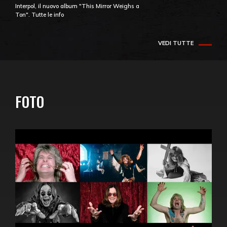
Interpol, il nuovo album "This Mirror Weighs a
Ton". Tutte le info
VEDI TUTTE
FOTO