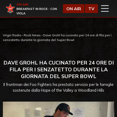
Vai al contenuto
ON AIR
Virgin Radio
ON AIR
TV
BREAKFAST IN ROCK - CON
VIOLA
Virgin Radio
›
Rock News
›
Dave Grohl ha cucinato per 24 ore di fila per i
senzatetto durante la giornata del Super Bowl
DAVE GROHL HA CUCINATO PER 24 ORE DI
FILA PER I SENZATETTO DURANTE LA
GIORNATA DEL SUPER BOWL
Il frontman dei Foo Fighters ha prestato servizio per le famiglie
sostenute dalla Hope of the Valley a Woodland Hills