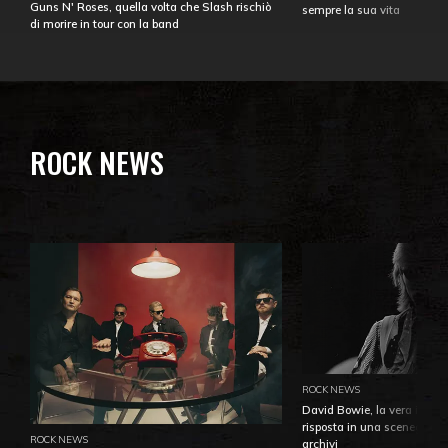
Guns N' Roses, quella volta che Slash rischiò
sempre la sua vita
di morire in tour con la band
ROCK NEWS
ROCK NEWS
David Bowie, la vera identi
risposta in una sceneggiatu
ROCK NEWS
archivi