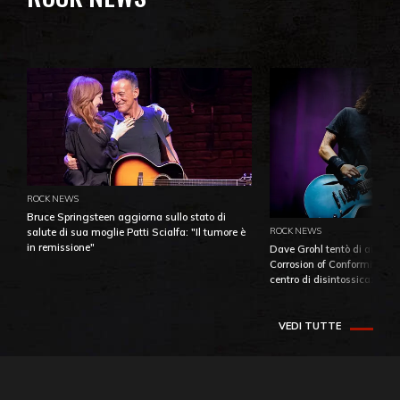
ROCK NEWS
Bruce Springsteen aggiorna sullo stato di
ROCK NEWS
salute di sua moglie Patti Scialfa: "Il tumore è
in remissione"
Dave Grohl tentò di aiutare
Corrosion of Conformity fino
centro di disintossicazione
VEDI TUTTE