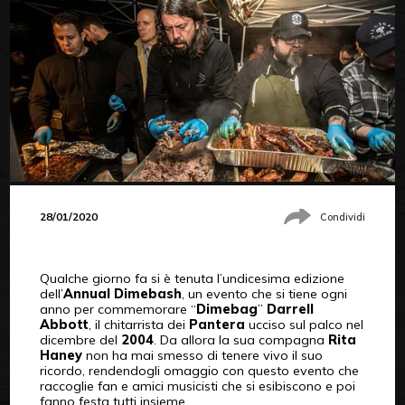
28/01/2020
Condividi
Qualche giorno fa si è tenuta l’undicesima edizione
dell’
Annual Dimebash
, un evento che si tiene ogni
anno per commemorare “
Dimebag
”
Darrell
Abbott
, il chitarrista dei
Pantera
ucciso sul palco nel
dicembre del
2004
. Da allora la sua compagna
Rita
Haney
non ha mai smesso di tenere vivo il suo
ricordo, rendendogli omaggio con questo evento che
raccoglie fan e amici musicisti che si esibiscono e poi
fanno festa tutti insieme.