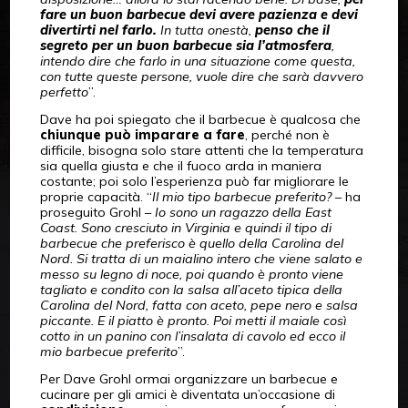
fare un buon barbecue devi avere pazienza e devi
divertirti nel farlo.
In tutta onestà,
penso che il
segreto per un buon barbecue sia l’atmosfera
,
intendo dire che farlo in una situazione come questa,
con tutte queste persone, vuole dire che sarà davvero
perfetto
”.
Dave ha poi spiegato che il barbecue è qualcosa che
chiunque può imparare a fare
, perché non è
difficile, bisogna solo stare attenti che la temperatura
sia quella giusta e che il fuoco arda in maniera
costante; poi solo l’esperienza può far migliorare le
proprie capacità. “
Il mio tipo barbecue preferito?
– ha
proseguito Grohl –
Io sono un ragazzo della East
Coast. Sono cresciuto in Virginia e quindi il tipo di
barbecue che preferisco è quello della Carolina del
Nord. Si tratta di un maialino intero che viene salato e
messo su legno di noce, poi quando è pronto
viene
tagliato e condito con la salsa all’aceto tipica della
Carolina del Nord, fatta con aceto, pepe nero e salsa
piccante. E il piatto è pronto. Poi metti il maiale così
cotto in un panino con l’insalata di cavolo ed ecco il
mio barbecue preferito
”.
Per Dave Grohl ormai organizzare un barbecue e
cucinare per gli amici è diventata un’occasione di