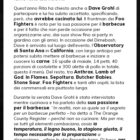
Quest’anno Rita ha chiesto anche a
Dave Grohl
di
partecipare e lui ha subito accettato, specificando,
però, che
avrebbe cucinato lui
. Il frontman dei
Foo
Fighters
è noto per la sua passione per il
barbecue
e per il fatto che non perde occasione per
organizzarne uno, dai suoi show fino ai party in
giardino con gli amici. In occasione del Dimebash,
Dave è arrivato sul luogo dell’evento, l’
Observatory
di Santa Ana
in
California
, con largo anticipo per
potersi subito mettere al barbecue e iniziare a
cuocere la
carne
: 16 spalle di maiale, 14 petti, 40
porzioni di costolette e 300 alette di pollo in totale,
questo il menù. Del resto, tra
Anthrax
,
Lamb of
God
,
In Flames
,
Sepoltura
,
Butcher Babies
,
Stone Sour
,
Foo Fighters
e tanti altri ospiti, la lista
dei commensali era piuttosto lunga.
Durante la serata Dave Grohl è stato intervistato
mentre cucinava e ha parlato della
sua passione
per il barbecue
. “
In realtà, non so quale sa il segreto
per un barbecue perfetto
– ha detto a The Orange
County Register –
perché non so cucinare. Ma per me,
se tutti gli elementi combaciano, ossia l
a
temperatura, il legno buono, la stagione giusta, il
tempo necessario per la preparazione
a
disposizione… allora lo stai facendo bene. Di base,
per