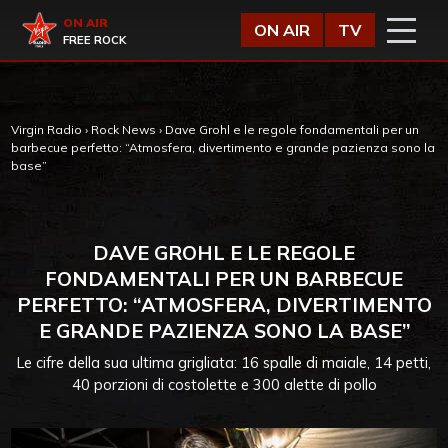
Vai al contenuto
Virgin Radio
ON AIR
ON AIR
TV
FREE ROCK
Virgin Radio
›
Rock News
›
Dave Grohl e le regole fondamentali per un
barbecue perfetto: “Atmosfera, divertimento e grande pazienza sono la
base”
DAVE GROHL E LE REGOLE
FONDAMENTALI PER UN BARBECUE
PERFETTO: “ATMOSFERA, DIVERTIMENTO
E GRANDE PAZIENZA SONO LA BASE”
Le cifre della sua ultima grigliata: 16 spalle di maiale, 14 petti,
40 porzioni di costolette e 300 alette di pollo