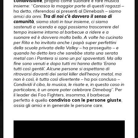
condivisione
, proprio come suonare e fare musica
insieme: “
Conosco la maggior parte di questi ragazzi
–
ha detto, riferendosi ai presenti al Dimebash –
siamo
amici da anni.
Tra di noi c’è davvero il senso di
comunità
, siamo stati in tour insieme, ci siamo
sostenuti a vicenda e oggi possiamo trascorrere del
tempo insieme intorno al barbecue a ridere e a
suonare ed è davvero molto bello. A volte ho cucinato
per Rita e ho invitato anche i papà super perfettini
della scuola privata della Valley
– ha proseguito –
e
quando ho detto loro che sarebbe stata una serata
metal con i Pantera si sono un po’ spaventati. Ma alla
fine sono venuti e dopo tutti mi hanno detto ‘Erano
tutti così gentili’. Alcune persone si aspettano di
ritrovarsi davanti dei serial killer dell’heavy metal, ma
non è così, è tutto così divertente
– ha poi concluso –
Condividi il cibo, la musica, le risate e, in questo caso in
particolare, è un onore poter celebrare Dimebag
”. Per
il leader dei Foo Fighters, insomma, il barbecue
perfetto è quello
condiviso con le persone giuste
,
ossia gli amici e in generale le persone care.