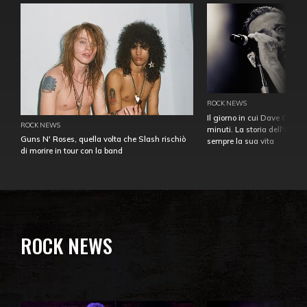
ROCK NEWS
Il giorno in cui Dave Gahan
ROCK NEWS
minuti. La storia dell'over
Guns N' Roses, quella volta che Slash rischiò
sempre la sua vita
di morire in tour con la band
ROCK NEWS