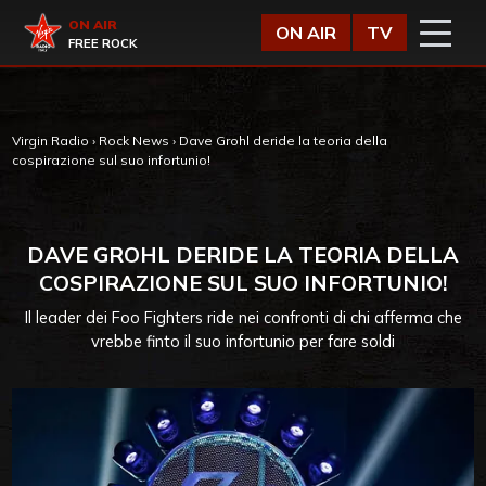
Vai al contenuto
Virgin Radio
ON AIR
ON AIR
TV
FREE ROCK
Virgin Radio
›
Rock News
›
Dave Grohl deride la teoria della
cospirazione sul suo infortunio!
DAVE GROHL DERIDE LA TEORIA DELLA
COSPIRAZIONE SUL SUO INFORTUNIO!
Il leader dei Foo Fighters ride nei confronti di chi afferma che
vrebbe finto il suo infortunio per fare soldi