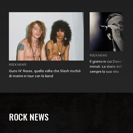
ROCK NEWS
Il giorno in cui Dave Gahan
ROCK NEWS
minuti. La storia dell'over
Guns N' Roses, quella volta che Slash rischiò
sempre la sua vita
di morire in tour con la band
ROCK NEWS