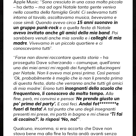
Apple Music: “
Sono cresciuto in una casa molto piccola
– ha detto –
ma ad ogni Natale tanta gente veniva
nella casetta della famiglia Grohl. Ci sedevamo tutti
intorno al tavolo, ascoltavamo musica, bevevamo e
cose simili. Quando avevo circa
15 anni
suonavo in
un gruppo punk-rock
e a quella festa di Natale
avevo invitato anche gli amici della mia band
. Poi
sarebbero venuti anche mia sorella e i
colleghi di mia
madre
. Vivevamo in un piccolo quartiere e ci
conoscevamo tutti
”.
“
Forse non dovrei raccontare questa storia
– ha
proseguito Dave scherzando –
comunque, quell’anno
uno dei miei amici mi regalò dei funghetti allucinogeni
per Natale. Non li avevo mai presi prima. Così pensai
‘Ok, probabilmente è meglio che io non li prenda prima
di questa festa, dato che verranno anche tutti gli amici
di mia madre’. Erano tutti
insegnanti della scuola che
frequentavo, li conoscevo da molto tempo.
Alla
fine, però, mi convinsi e pensai ‘
Ne prendo giusto un
po’ prima del party’.
E così feci.
Andai fot********e
fuori di testa!
A tal
punto che uno degli insegnanti
presenti mi prese, mi portò in bagno e mi chiese
‘Ti fai
di cocaina?’. Io risposi ‘No, no!’
”.
Qualcuno, insomma, si era accorto che Dave non
stava bene ma alla fine la festa andò avanti senza