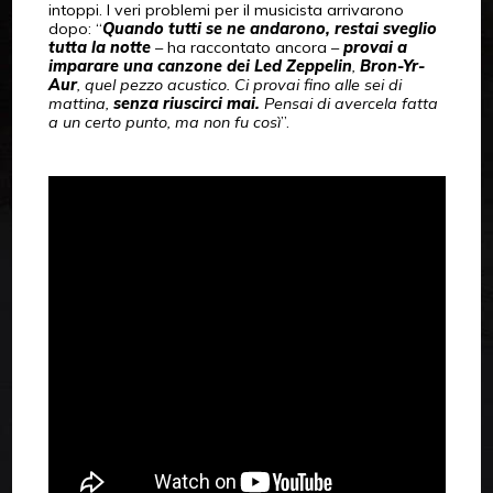
intoppi. I veri problemi per il musicista arrivarono
dopo: “
Quando tutti se ne andarono, restai sveglio
tutta la notte
– ha raccontato ancora –
provai a
imparare una canzone dei Led Zeppelin
,
Bron-Yr-
Aur
, quel pezzo acustico. Ci provai fino alle sei di
mattina,
senza riuscirci mai.
Pensai di avercela fatta
a un certo punto, ma non fu così
”.