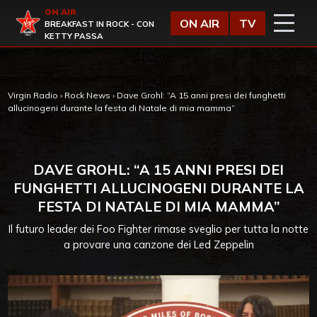
Vai al contenuto
ON AIR
Virgin Radio
ON AIR
TV
BREAKFAST IN ROCK - CON
KETTY PASSA
Virgin Radio
›
Rock News
›
Dave Grohl: “A 15 anni presi dei funghetti
allucinogeni durante la festa di Natale di mia mamma”
DAVE GROHL: “A 15 ANNI PRESI DEI
FUNGHETTI ALLUCINOGENI DURANTE LA
FESTA DI NATALE DI MIA MAMMA”
Il futuro leader dei Foo Fighter rimase sveglio per tutta la notte
a provare una canzone dei Led Zeppelin