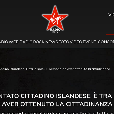
Virgin Radio
VI
ADIO
WEB RADIO
ROCK NEWS
FOTO
VIDEO
EVENTI
CONCOR
adino islandese. È tra le sole 30 persone ad aver ottenuto la cittadinanza
TATO CITTADINO ISLANDESE. È TRA 
AVER OTTENUTO LA CITTADINANZA
 un rapporto speciale e duraturo con l’isola e tutto i