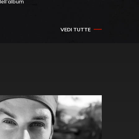
dell’album
che salv
success
VEDI TUTTE