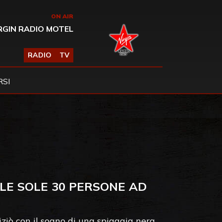
ON AIR
RGIN RADIO MOTEL
RADIO
TV
SI
LE SOLE 30 PERSONE AD
niziò con il sogno di una spiaggia nera