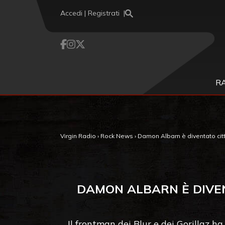
Vai al contenuto
Accedi | Registrati
R
Virgin Radio
›
Rock News
›
Damon Albarn è diventato citt
DAMON ALBARN È DIVEN
Il frontman dei Blur e dei Gorillaz ha