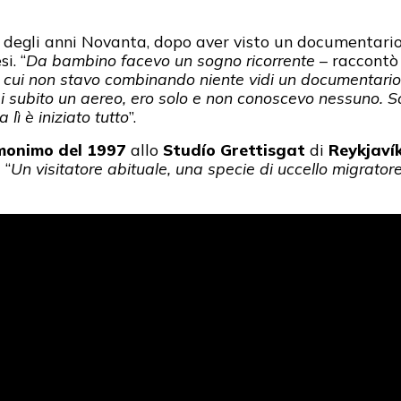
 degli anni Novanta, dopo aver visto un documentario
i. “
Da bambino facevo un sogno ricorrente
– raccontò
 cui non stavo combinando niente vidi un documentario in 
esi subito un aereo, ero solo e non conoscevo nessuno. 
lì è iniziato tutto
”.
monimo del 1997
allo
Studío Grettisgat
di
Reykjaví
 “
Un visitatore abituale, una specie di uccello migrator