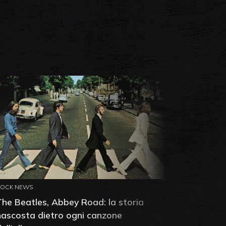
ROCK NEWS
ROCK NEW
The Beatles, Abbey Road: la storia
Neil You
nascosta dietro ogni canzone
dell'alb