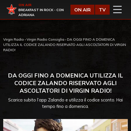
Vai al contenuto
ON AIR
Virgin Radio
ON AIR
TV
BREAKFAST IN ROCK - CON
ADRIANA
Virgin Radio
›
Virgin Radio Consiglia
›
DA OGGI FINO A DOMENICA
UTILIZZA IL CODICE ZALANDO RISERVATO AGLI ASCOLTATORI DI VIRGIN
RADIO!
DA OGGI FINO A DOMENICA UTILIZZA IL
CODICE ZALANDO RISERVATO AGLI
ASCOLTATORI DI VIRGIN RADIO!
Scarica subito l’app Zalando e utilizza il codice sconto. Hai
tempo fino a domenica.