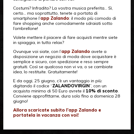
Costumi? Infradito? La vostra musica preferita… Sì,
certo… ma soprattutto, tenete a portata di
smartphone l’
app Zalando
: il modo più comodo di
fare shopping anche comodamente sdraiati sotto
l’ombrellone!
Volete mettere il piacere di fare acquisti mentre siete
in spiaggia, in tutto relax?
Ovunque voi siate, con l’
app Zalando
avete a
disposizione un negozio di moda dove acquistare è
semplice e sicuro, con spedizione e reso sempre
gratuiti. Così se qualcosa non vi va, o se cambiate
idea, lo restituite. Gratuitamente!
E da oggi, 25 giugno, c’è un vantaggio in più:
digitando il codice “
ZALANDOVIRGIN
”, con un
acquisto minimo di 50 Euro avrete il
10% di sconto
.
Conviene approfittarne, dura solo fino a domenica 28
giugno!
Allora scaricate subito l’app Zalando e
portatela in vacanza con voi!