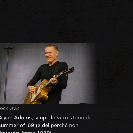
ROCK NEWS
ROCK NEW
Bryan Adams, scopri la vera storia di
Anthony 
Summer of ‘69 (e del perché non
mia amic
riguarda l'anno 1969)