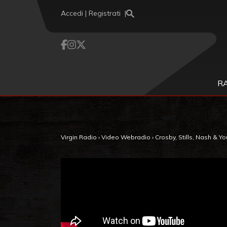
Vai al contenuto
Accedi | Registrati
R
Virgin Radio
›
Video Webradio
›
Crosby, Stills, Nash & Y