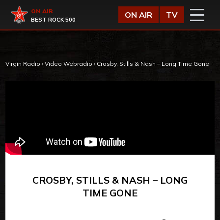
Vai al contenuto
Virgin Radio
ON AIR
ON AIR
TV
BEST ROCK 500
Virgin Radio
›
Video Webradio
›
Crosby, Stills & Nash – Long Time Gone
CROSBY, STILLS & NASH – LONG
TIME GONE