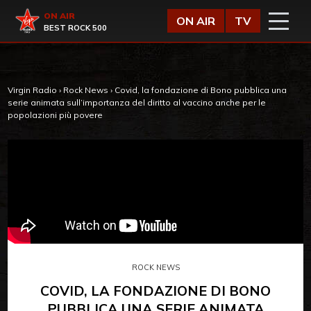
Vai al contenuto
Virgin Radio
ON AIR
ON AIR
TV
BEST ROCK 500
Virgin Radio
›
Rock News
›
Covid, la fondazione di Bono pubblica una
serie animata sull’importanza del diritto al vaccino anche per le
popolazioni più povere
ROCK NEWS
COVID, LA FONDAZIONE DI BONO
PUBBLICA UNA SERIE ANIMATA