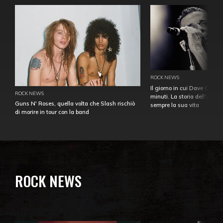
ROCK NEWS
Il giorno in cui Dave Gahan
ROCK NEWS
minuti. La storia dell'over
Guns N' Roses, quella volta che Slash rischiò
sempre la sua vita
di morire in tour con la band
ROCK NEWS