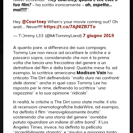
tuo film?
– ha scritto ironicamente –
ah, aspetta…
mai!!!!!
”
.
Hey
@Courtney
When’s your movie coming out? Oh
wait…. Never!!!!!
https://t.co/7AjNIZB7To
— T❍mmy L33 (@MrTommyLand)
7 giugno 2019
A quanto pare, a differenza dei suoi compagni,
Tommy Lee non riesce ad accettare le critiche e a
passarci sopra, considerando che non è la prima
volta che lancia una frecciatina del genere a un
detrattore del film e della band. Qualche mese fa, ad
esempio, la scrittrice americana
Madison Vain
ha
criticato The Dirt definendolo “
molto duro nei confronti
delle donne
”: anche in quel caso Tommy Lee ha
risposto per le rime, definendo la scrittrice “
una
ragazzina
” e la sua opinione “
ridicola
”.
In realtà, le critiche a The Dirt sono state molte: il sito
di recensioni cinematografiche IndieWire, ad esempio,
ha definito il film “
meravigliosamente brutto
”,
sostenendo che una storia del genere “
avrebbe
potuto riguardare un milione di altre band
”. Il Los
Angeles Times, invece, ha definito la pellicola
“
incredibilmente stonata
” e “
insulsa e misogina tanto