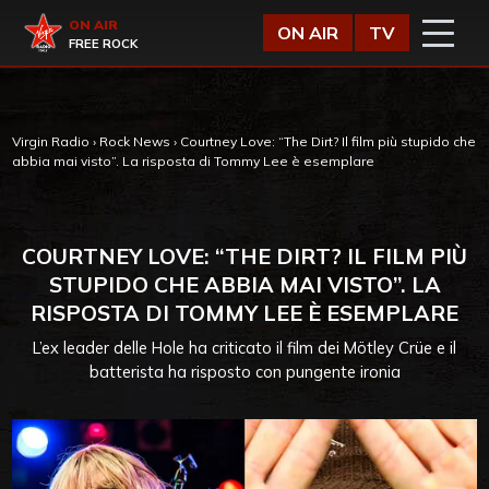
Vai al contenuto
Virgin Radio
ON AIR
ON AIR
TV
FREE ROCK
Virgin Radio
›
Rock News
›
Courtney Love: “The Dirt? Il film più stupido che
abbia mai visto”. La risposta di Tommy Lee è esemplare
COURTNEY LOVE: “THE DIRT? IL FILM PIÙ
STUPIDO CHE ABBIA MAI VISTO”. LA
RISPOSTA DI TOMMY LEE È ESEMPLARE
L’ex leader delle Hole ha criticato il film dei Mötley Crüe e il
batterista ha risposto con pungente ironia