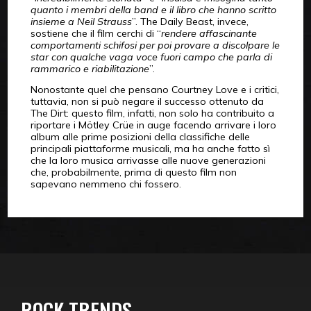
quanto i membri della band e il libro che hanno scritto
insieme a Neil Strauss
”. The Daily Beast, invece,
sostiene che il film cerchi di “
rendere affascinante
comportamenti schifosi per poi provare a discolpare le
star con qualche vaga voce fuori campo che parla di
rammarico e riabilitazione
”.
Nonostante quel che pensano Courtney Love e i critici,
tuttavia, non si può negare il successo ottenuto da
The Dirt: questo film, infatti, non solo ha contribuito a
riportare i Mötley Crüe in auge facendo arrivare i loro
album alle prime posizioni della classifiche delle
principali piattaforme musicali, ma ha anche fatto sì
che la loro musica arrivasse alle nuove generazioni
che, probabilmente, prima di questo film non
sapevano nemmeno chi fossero.
ROCK TRENDS