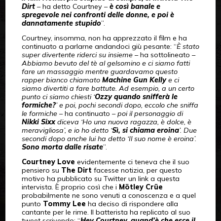
Dirt
– ha detto Courtney –
è così banale e
spregevole nei confronti delle donne, e poi è
dannatamente stupido
”.
Courtney, insomma, non ha apprezzato il film e ha
continuato a parlarne andandoci giù pesante: “
È stato
super divertente riderci su insieme
– ha sottolineato –
Abbiamo bevuto del tè al gelsomino e ci siamo fatti
fare un massaggio mentre guardavamo questo
rapper bianco chiamato
Machine Gun Kelly
e ci
siamo divertiti a fare battute. Ad esempio, a un certo
punto ci siamo chiesti ‘
Ozzy quando snifferà le
formiche?
’ e poi, pochi secondi dopo, eccolo che sniffa
le formiche
– ha continuato –
poi il personaggio di
Nikki Sixx
diceva ‘Ho una nuova ragazza, è dolce, è
meravigliosa’, e io ho detto ‘
Sì, si chiama eroina
’. Due
secondi dopo anche lui ha detto ‘Il suo nome è eroina’.
Sono morta dalle risate
”.
Courtney Love
evidentemente ci teneva che il suo
pensiero su
The Dirt
facesse notizia, per questo
motivo ha pubblicato su Twitter un link a questa
intervista. È proprio così che i
Mötley Crüe
probabilmente ne sono venuti a conoscenza e a quel
punto
Tommy Lee
ha deciso di rispondere alla
cantante per le rime. Il batterista ha replicato al suo
tweet scrivendo: “
Hey Courtney, quand’è che esce il