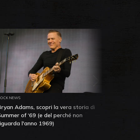
ROCK NEWS
ROCK NEW
Bryan Adams, scopri la vera storia di
Anthony 
Summer of ‘69 (e del perché non
mia amic
riguarda l'anno 1969)