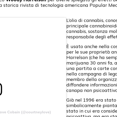
 storica rivista di tecnologia americana Popular Mech
L’olio di cannabis, con
principale cannabinoid
cannabis, sostanza mol
responsabile degli effet
È usato anche nella co
per le sue proprietà an
Harrelson (che ha semp
marijuana 30 anni fa, 
una partita a carte co
nella campagna di lega
membro della organizz
diffondere informazioni
canapa non psicoattiva
Già nel 1996 era stato
simbolicamente piantat
stato in cui era consid
Love Cobain (@courtneylove)
psicoattiva, ma era st