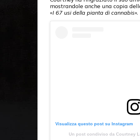
mostrandole anche una copia della
«
I 67 usi della pianta di cannabis
».
Visualizza questo post su Instagram
Un post condiviso da Courtney 