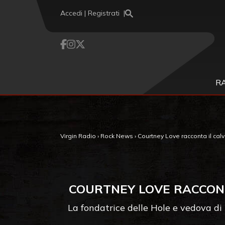
Vai al contenuto
Accedi | Registrati
R
Virgin Radio
›
Rock News
›
Courtney Love racconta il calva
COURTNEY LOVE RACCONTA
La fondatrice delle Hole e vedova di