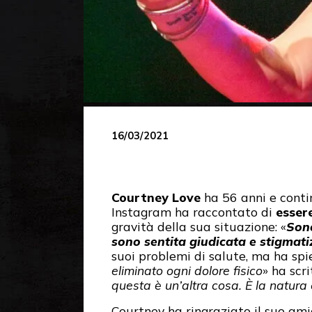
16/03/2021
Courtney Love
ha 56 anni e conti
Instagram ha raccontato di
esser
gravità della sua situazione: «
Sono
sono sentita giudicata e stigmati
suoi problemi di salute, ma ha spi
eliminato ogni dolore fisico
» ha scr
questa è un’altra cosa. È la natura 
Courtney ha ringraziato il suo am