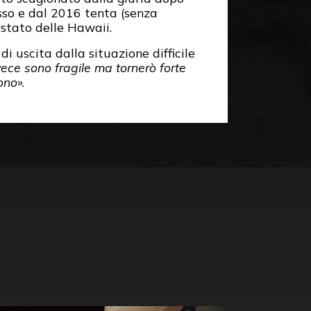
sso e dal 2016 tenta (senza
 stato delle Hawaii.
i uscita dalla situazione difficile
ece sono fragile ma tornerò forte
ono
».