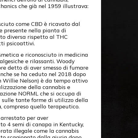
anics che già nel 1959 illustrava:
osciuto come CBD è ricavato dal
e presente nella pianta di
to diversa rispetto al THC
ti psicoattivi.
smetica e riconosciuto in medicina
algesiche e rilassanti. Woody
re detto di aver smesso di fumare
anche se ha ceduto nel 2018 dopo
n Willie Nelson) è da tempo attivo
lizzazione della cannabis e
azione NORML che si occupa di
 sulle tante forme di utilizzo della
, compreso quello terapeutico.
 arrestato per aver
o 4 semi di canapa in Kentucky,
erata illegale come la cannabis
ato scagionato dalla giuria dopo