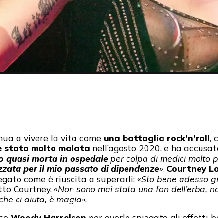
nua a vivere la vita come
una battaglia rock’n’roll
, 
e stato molto malata
nell’agosto 2020, e ha accusato
 quasi morta in ospedale
per colpa di medici molto 
zzata per il mio passato di dipendenze
».
Courtney L
egato come è riuscita a superarli: «
Sto bene adesso gra
itto Courtney, «
Non sono mai stata una fan dell’erba, no
che ci aiuta, è magia
».
ico
Woody Harrelson
per averle spiegato gli effetti be