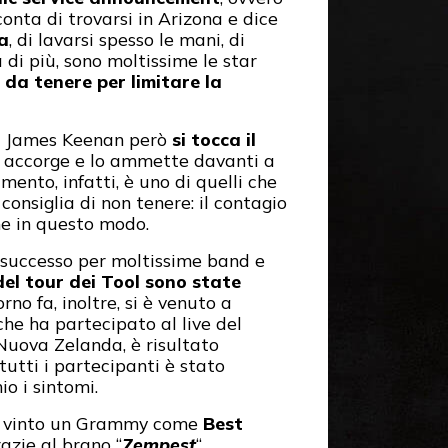
acconta di trovarsi in Arizona e dice
a
, di lavarsi spesso le mani, di
 di più, sono moltissime le star
da tenere per limitare la
d James Keenan però
si tocca il
e accorge e lo ammette davanti a
ento, infatti, è uno di quelli che
consiglia di non tenere: il contagio
he in questo modo.
 successo per moltissime band e
el tour dei Tool sono state
rno fa, inoltre, si è venuto a
he ha partecipato al live del
Nuova Zelanda, è risultato
tutti i partecipanti è stato
io i sintomi.
a vinto un Grammy come
Best
razie al brano “
7empest
“,