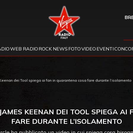
Virgin Radio
BRE
ADIO
WEB RADIO
ROCK NEWS
FOTO
VIDEO
EVENTI
CONCOR
eenan dei Tool spiega ai fan in quarantena cosa fare durante l’isolamento
AMES KEENAN DEI TOOL SPIEGA AI
FARE DURANTE L’ISOLAMENTO
Circle ha pubblicato un video in cui spiega cosa bisog