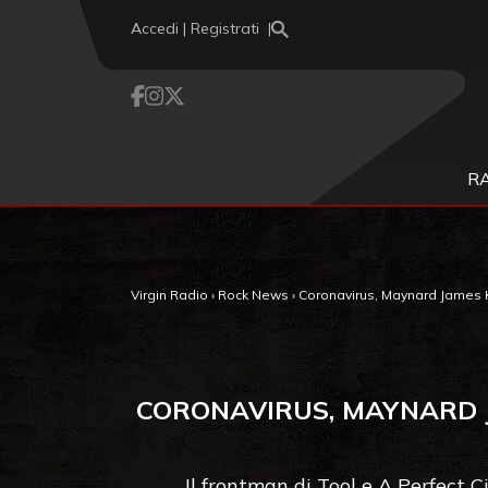
Vai al contenuto
Accedi | Registrati
R
Virgin Radio
›
Rock News
›
Coronavirus, Maynard James K
CORONAVIRUS, MAYNARD J
Il frontman di Tool e A Perfect 