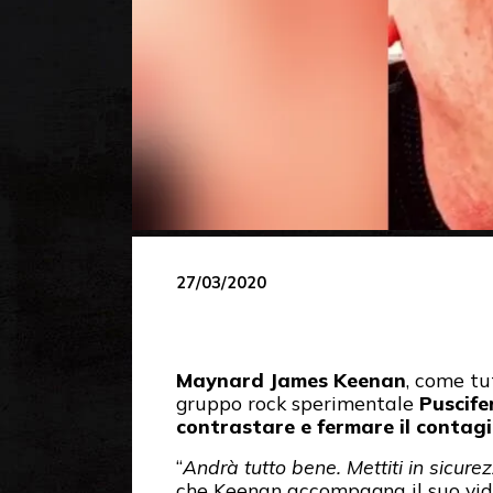
27/03/2020
Maynard James Keenan
, come tu
gruppo rock sperimentale
Puscife
contrastare e fermare il contag
“
Andrà tutto bene. Mettiti in sicure
che Keenan accompagna il suo video