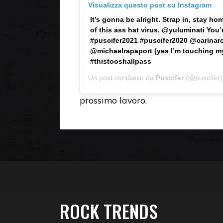
Visualizza questo post su Instagram
It’s gonna be alright. Strap in, stay ho
of this ass hat virus. @yuluminati Yo
#puscifer2021 #puscifer2020 @carinar
@michaelrapaport (yes I’m touching my 
#thistooshallpass
Un post condiviso da
Puscifer
(@puscifer)
prossimo lavoro.
ROCK TRENDS