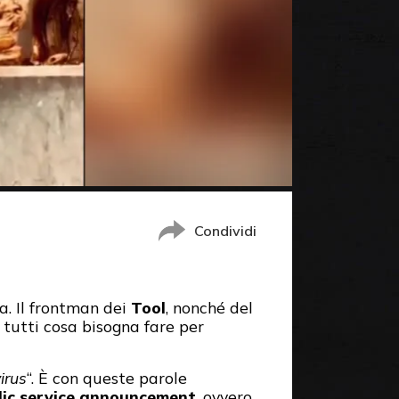
Condividi
a. Il frontman dei
Tool
, nonché del
 tutti cosa bisogna fare per
irus
“. È con queste parole
lic service announcement
, ovvero