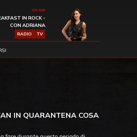
ON AIR
AKFAST IN ROCK -
CON ADRIANA
RADIO
TV
SI
 FAN IN QUARANTENA COSA
na fare durante questo periodo di