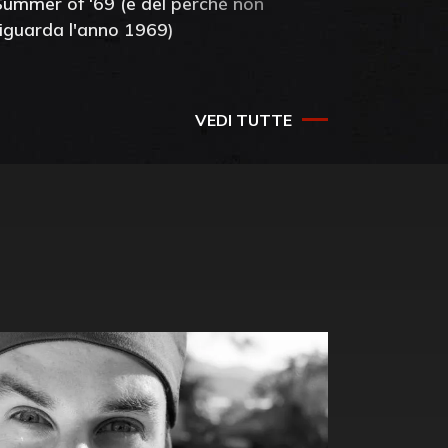
Summer of ‘69 (e del perché non
mia amic
riguarda l'anno 1969)
VEDI TUTTE