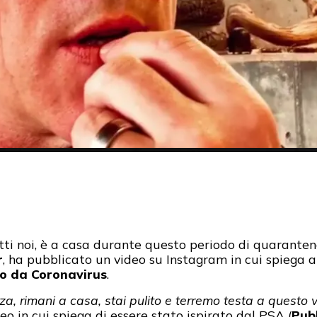
tti noi, è a casa durante questo periodo di quaranten
r
, ha pubblicato un video su Instagram in cui spiega a
io da
Coronavirus
.
zza, rimani a casa, stai pulito e terremo testa a questo v
 in cui spiega di essere stato ispirato dal PSA (
Pub