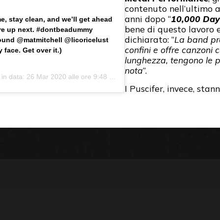
contenuto nell’ultimo 
anni dopo “
10,000 Day
me, stay clean, and we’ll get ahead
bene di questo lavoro e
u’re up next. #dontbeadummy
dichiarato: “
La band pro
ound @matmitchell @licoricelust
confini e offre canzoni 
face. Get over it.)
lunghezza, tengono le p
nota
“.
 in data:
26 Mar 2020 alle ore 9:48 PDT
I Puscifer, invece, stan