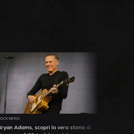
ROCK NEWS
ROCK NEW
Bryan Adams, scopri la vera storia di
Anthony 