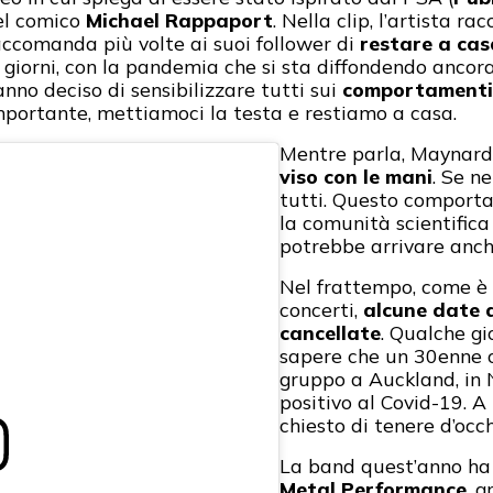
del comico
Michael Rappaport
. Nella clip, l’artista r
accomanda più volte ai suoi follower di
restare a cas
mi giorni, con la pandemia che si sta diffondendo ancora
nno deciso di sensibilizzare tutti sui
comportamenti 
mportante, mettiamoci la testa e restiamo a casa.
Mentre parla, Maynar
viso con le mani
. Se n
tutti. Questo comportam
la comunità scientifica 
potrebbe arrivare anc
Nel frattempo, come è
concerti,
alcune date d
cancellate
. Qualche gio
sapere che un 30enne c
gruppo a Auckland, in 
positivo al Covid-19. A 
chiesto di tenere d’occh
La band quest’anno h
Metal Performance
, g