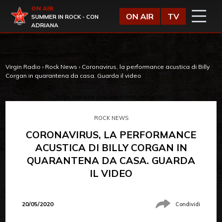
Vai al contenuto
ON AIR
Virgin Radio
ON AIR
TV
SUMMER IN ROCK - CON
ADRIANA
Virgin Radio
›
Rock News
›
Coronavirus, la performance acustica di Billy
Corgan in quarantena da casa. Guarda il video
https://youtube.com/watch?v=rl_Vs4saG64
ROCK NEWS
CORONAVIRUS, LA PERFORMANCE
ACUSTICA DI BILLY CORGAN IN
QUARANTENA DA CASA. GUARDA
IL VIDEO
20/05/2020
Condividi