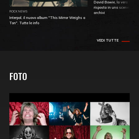
David Bowie, la vera identi
risposta in una sceneggiatu
ROCK NEWS
archivi
Interpol, il nuovo album "This Mirror Weighs a
Ton". Tutte le info
VEDI TUTTE
FOTO