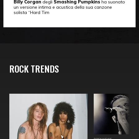
Billy Corgan
degli
Smashing Pumpkins
ha suonato
un versione intima e acustica della sua canzone
solista “Hard Tim
ROCK TRENDS
ROCK NEWS