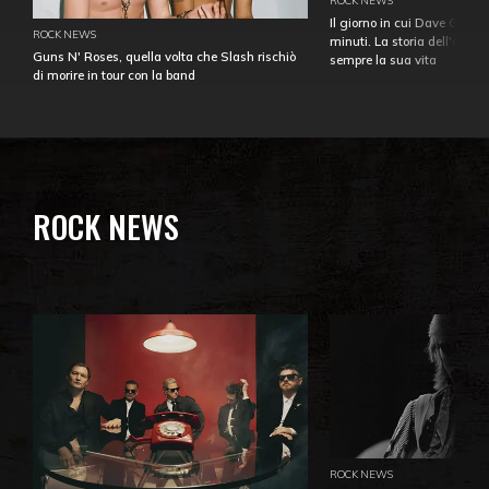
Il giorno in cui Dave Gahan
ROCK NEWS
minuti. La storia dell'over
Guns N' Roses, quella volta che Slash rischiò
sempre la sua vita
di morire in tour con la band
ROCK NEWS
ROCK NEWS