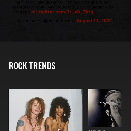
The first socially distanced concert was absolutely
surreal but really well thought out. Sam Fender was
amazing
pic.twitter.com/RtUeNLZhtq
— alisha henry (@alishamhenry)
August 11, 2020
ROCK TRENDS