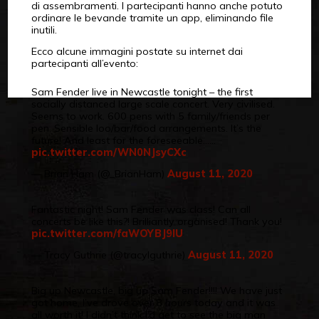
di assembramenti. I partecipanti hanno anche potuto
ordinare le bevande tramite un app, eliminando file
inutili.
Ecco alcune immagini postate su internet dai
partecipanti all’evento:
Sam Fender live in Newcastle tonight – the first
socially distanced large scale concert. Very civilised.
Seems to work. 600 pens with 5 family/friends per
pen. Sensible loo/bar/food arrangements. It’s the
future! And least for the foreseeable……
pic.twitter.com/WN0NJsyCXc
— Brian Ham (@_BrianHam)
August 11, 2020
Fantastic night! Sam Fender was class! Can all
concerts be like this?! Brilliantly organised! Thank you!
pic.twitter.com/faWOYBJ9IU
— Tracy Guthrie (@tracylguthrie)
August 11, 2020
Big up Newcastle, big up Sam Fender!!!! We have just
got home, I’ve drove over 8 hours today and it was
all worth it! I didn’t think I’d get to see the big man