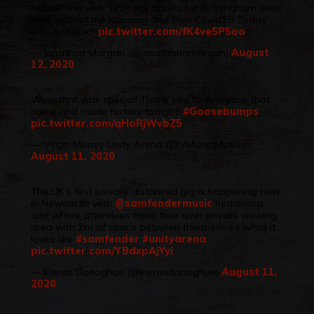
himself this year after my tickets for Birmingham were
sold without me knowing and then Covid19 Today
was just epic!!
pic.twitter.com/fK4ve5P5oo
— Jonathan Morgan (@jonathanamorgan)
August
12, 2020
Wow that was special! Thank you to everyone that
came and made history tonight!
#Goosebumps
pic.twitter.com/qHoRjWvbZ5
— Virgin Money Unity Arena (@VMUnityArena)
August 11, 2020
The UK’s first socially distanced gig is happening now
in Newcastle with
@samfendermusic
headlining,
and where attendees have their own private viewing
area with 2m of space between them. Here’s what it
looks like
#samfender
#unityarena
pic.twitter.com/YBdxpAjYyi
— Kieron Donoghue (@kierondonoghue)
August 11,
2020