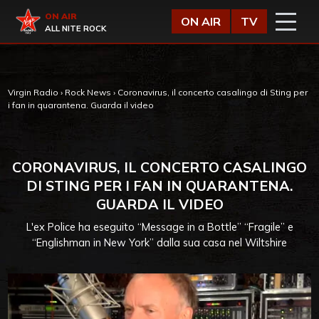
Vai al contenuto
Virgin Radio
ON AIR
ON AIR
TV
ALL NITE ROCK
Virgin Radio
›
Rock News
›
Coronavirus, il concerto casalingo di Sting per
i fan in quarantena. Guarda il video
CORONAVIRUS, IL CONCERTO CASALINGO
DI STING PER I FAN IN QUARANTENA.
GUARDA IL VIDEO
L'ex Police ha eseguito “Message in a Bottle” “Fragile” e
“Englishman in New York” dalla sua casa nel Wiltshire