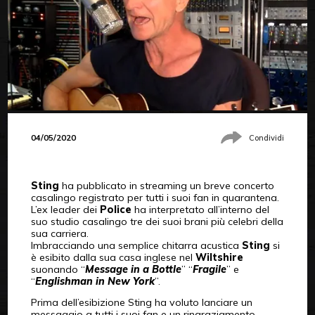
04/05/2020
Condividi
Sting
ha pubblicato in streaming un breve concerto
casalingo registrato per tutti i suoi fan in quarantena.
L’ex leader dei
Police
ha interpretato all’interno del
suo studio casalingo tre dei suoi brani più celebri della
sua carriera.
Imbracciando una semplice chitarra acustica
Sting
si
è esibito dalla sua casa inglese nel
Wiltshire
suonando “
Message in a Bottle
” “
Fragile
” e
“
Englishman in New York
”.
Prima dell’esibizione Sting ha voluto lanciare un
messaggio a tutti i suoi fan e un ringraziamento