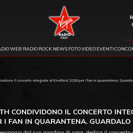
Virgin Radio
R
ADIO
WEB RADIO
ROCK NEWS
FOTO
VIDEO
EVENTI
CONCOR
idono il concerto integrale al Knotfest 2018 per i fan in quarantena. Guarda
TH CONDIVIDONO IL CONCERTO INTE
R I FAN IN QUARANTENA. GUARDALO 
saggio dal suo giardino di casa, dedica il concerto a 