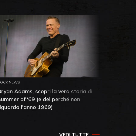
ROCK NEWS
ROCK NEW
Bryan Adams, scopri la vera storia di
Anthony 
Summer of ‘69 (e del perché non
mia amic
riguarda l'anno 1969)
VEDI TUTTE