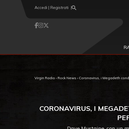
Vai al contenuto
Accedi | Registrati
R
Virgin Radio
›
Rock News
›
Coronavirus, i Megadeth condiv
CORONAVIRUS, I MEGADE
PE
Dave Mustaine, con un mes