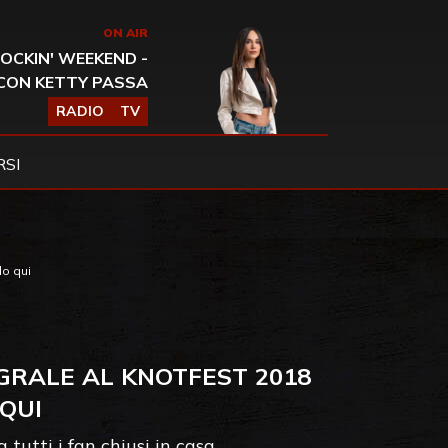
ON AIR
OCKIN' WEEKEND -
CON KETTY PASSA
RADIO
TV
SI
lo qui
GRALE AL KNOTFEST 2018
QUI
tutti i fan chiusi in casa