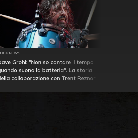
ROCK NEWS
Dave Grohl: "Non so contare il tempo
quando suono la batteria". La storia
della collaborazione con Trent Reznor