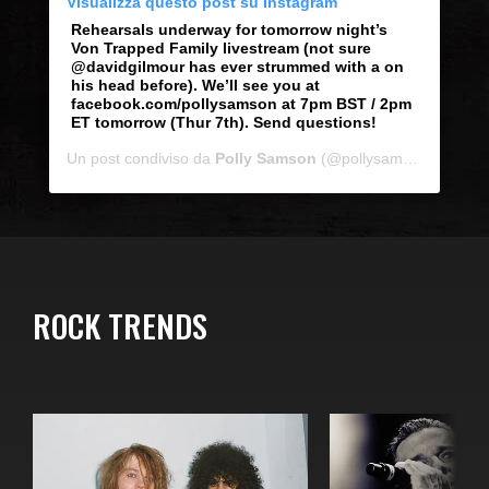
Visualizza questo post su Instagram
Rehearsals underway for tomorrow night’s
Von Trapped Family livestream (not sure
@davidgilmour has ever strummed with a on
his head before). We’ll see you at
facebook.com/pollysamson at 7pm BST / 2pm
ET tomorrow (Thur 7th). Send questions!
Un post condiviso da
Polly Samson
(@pollysamson) in data:
ROCK TRENDS