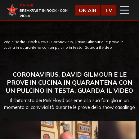
Vai al contenuto
ON AIR
Virgin Radio
ON AIR
TV
BREAKFAST IN ROCK - CON
VIOLA
Virgin Radio
›
Rock News
›
Coronavirus, David Gilmour e le prove in
cucina in quarantena con un pulcino in testa. Guarda il video
CORONAVIRUS, DAVID GILMOUR E LE
PROVE IN CUCINA IN QUARANTENA CON
UN PULCINO IN TESTA. GUARDA IL VIDEO
Il chitarrista dei Pink Floyd assieme alla sua famiglia in un
momento di convivialità durante le prove dello show casalingo