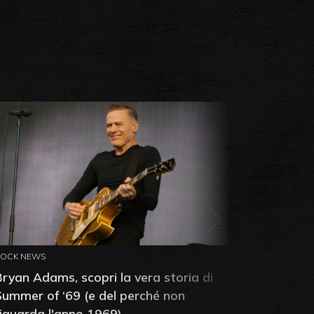
ROCK NEWS
ROCK NEW
Bryan Adams, scopri la vera storia di
Anthony 
Summer of ‘69 (e del perché non
mia amic
riguarda l'anno 1969)