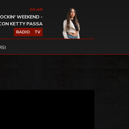
ON AIR
OCKIN' WEEKEND -
CON KETTY PASSA
RADIO
TV
SI