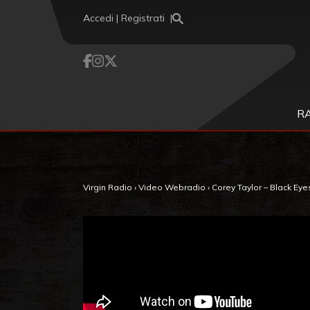
Vai al contenuto
Accedi | Registrati
R
Virgin Radio
›
Video Webradio
›
Corey Taylor – Black Eye