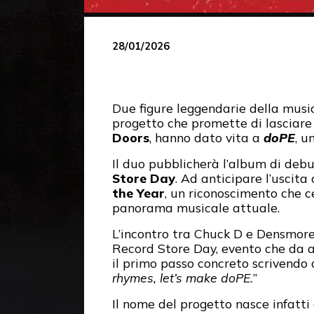
28/01/2026
Due figure leggendarie della musi
progetto che promette di lasciare 
Doors
, hanno dato vita a
doPE
, u
Il duo pubblicherà l’album di deb
Store Day
. Ad anticipare l’uscita c
the Year
, un riconoscimento che ce
panorama musicale attuale.
L’incontro tra Chuck D e Densmore
Record Store Day, evento che da an
il primo passo concreto scrivend
rhymes, let’s make doPE.
”
Il nome del progetto nasce infatti 