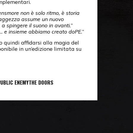
omplementari.
ensmore non è solo ritmo, è storia
 saggezza assume un nuovo
a spingere il suono in avanti.
”
at… e insieme abbiamo creato doPE.
”
 quindi affidarsi alla magia del
ponibile in un’edizione limitata su
UBLIC ENEMY
THE DOORS