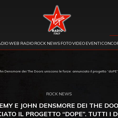
Virgin Radio
ADIO
WEB RADIO
ROCK NEWS
FOTO
VIDEO
EVENTI
CONCOR
n Densmore dei The Doors uniscono le forze: annunciato il progetto “doPE”. T
ROCK NEWS
NEMY E JOHN DENSMORE DEI THE DOO
ATO IL PROGETTO “DOPE”. TUTTI I 