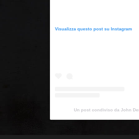
Visualizza questo post su Instagram
Un post condiviso da John D