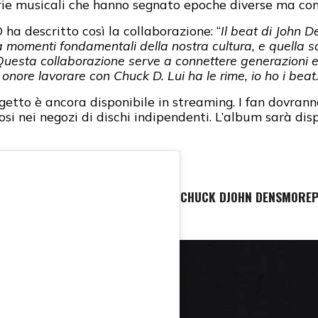
torie musicali che hanno segnato epoche diverse ma c
a descritto così la collaborazione: “
Il beat di John D
momenti fondamentali della nostra cultura, e quella
 Questa collaborazione serve a connettere generazioni e 
 onore lavorare con Chuck D. Lui ha le rime, io ho i be
tto è ancora disponibile in streaming. I fan dovranno
dosi nei negozi di dischi indipendenti. L’album sarà dis
CHUCK D
JOHN DENSMORE
P