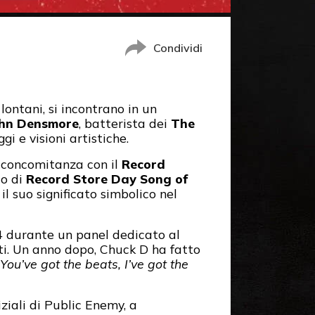
Condividi
ntani, si incontrano in un
hn Densmore
, batterista dei
The
i e visioni artistiche.
in concomitanza con il
Record
lo di
Record Store Day Song of
il suo significato simbolico nel
14 durante un panel dedicato al
ti. Un anno dopo, Chuck D ha fatto
You’ve got the beats, I’ve got the
iziali di Public Enemy, a