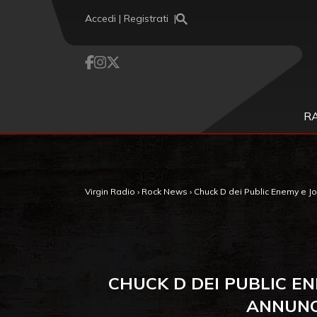
Vai al contenuto
Accedi | Registrati
R
Virgin Radio
›
Rock News
›
Chuck D dei Public Enemy e Joh
CHUCK D DEI PUBLIC E
ANNUNCI