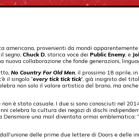
ca americana, provenienti da mondi apparentemente lo
il segno.
Chuck D
, storica voce dei
Public Enemy
, e
Jo
na nuova collaborazione che fonde generazioni, linguagg
utto,
No Country For Old Men
, il prossimo 18 aprile, 
’è il singolo “
every tick tick tick
”, già insignito del tito
lebra non solo il valore artistico del brano, ma anche 
 non è stato casuale. I due si sono conosciuti nel 20
ni celebra la cultura dei negozi di dischi indipenden
o a Densmore una mail diventata ormai emblematica: “
dall’unione delle prime due lettere di Doors e delle in