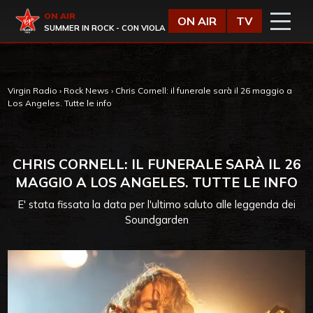
Vai al contenuto
Virgin Radio
ON AIR
ON AIR
TV
SUMMER IN ROCK - CON VIOLA
Virgin Radio
›
Rock News
›
Chris Cornell: il funerale sarà il 26 maggio a
Los Angeles. Tutte le info
CHRIS CORNELL: IL FUNERALE SARÀ IL 26
MAGGIO A LOS ANGELES. TUTTE LE INFO
E' stata fissata la data per l'ultimo saluto alle leggenda dei
Soundgarden