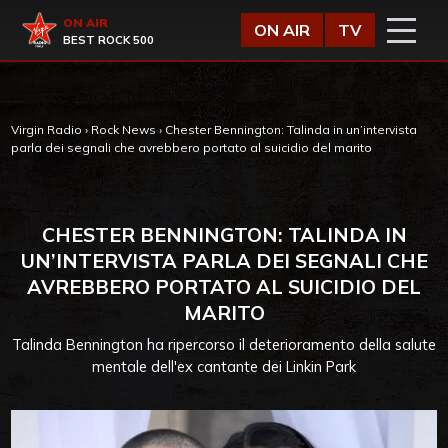
Vai al contenuto
Virgin Radio
ON AIR
ON AIR
TV
BEST ROCK 500
Virgin Radio
›
Rock News
›
Chester Bennington: Talinda in un’intervista
parla dei segnali che avrebbero portato al suicidio del marito
CHESTER BENNINGTON: TALINDA IN
UN’INTERVISTA PARLA DEI SEGNALI CHE
AVREBBERO PORTATO AL SUICIDIO DEL
MARITO
Talinda Bennington ha ripercorso il deterioramento della salute
mentale dell'ex cantante dei Linkin Park