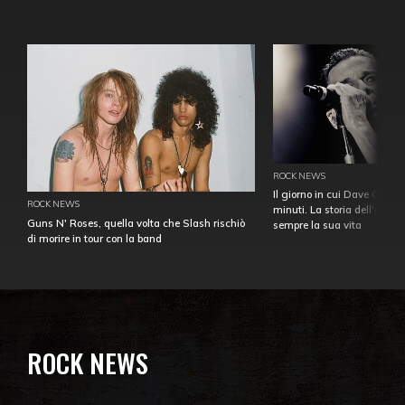
ROCK NEWS
Il giorno in cui Dave Gahan
ROCK NEWS
minuti. La storia dell'over
Guns N' Roses, quella volta che Slash rischiò
sempre la sua vita
di morire in tour con la band
ROCK NEWS