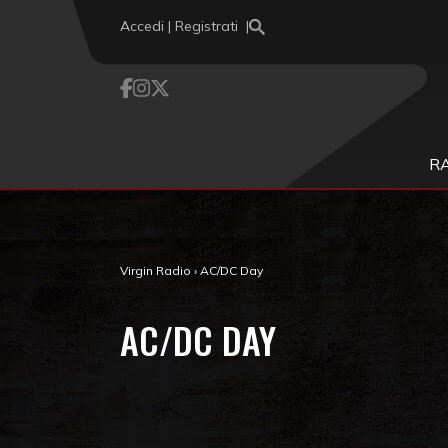
Vai al contenuto
Accedi | Registrati
R
Virgin Radio
›
AC/DC Day
AC/DC DAY