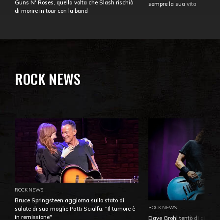
Guns N' Roses, quella volta che Slash rischiò
sempre la sua vita
di morire in tour con la band
ROCK NEWS
ROCK NEWS
Bruce Springsteen aggiorna sullo stato di
ROCK NEWS
salute di sua moglie Patti Scialfa: "Il tumore è
in remissione"
Dave Grohl tentò di aiutare