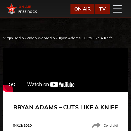
Vai al contenuto
Virgin Radio
ON AIR
ON AIR
TV
FREE ROCK
Virgin Radio
›
Video Webradio
›
Bryan Adams – Cuts Like A Knife
BRYAN ADAMS – CUTS LIKE A KNIFE
04/12/2020
Condividi