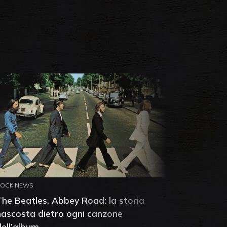
ROCK NEWS
ROCK NEW
The Beatles, Abbey Road: la storia
Neil You
nascosta dietro ogni canzone
dell'alb
dell’album
che salv