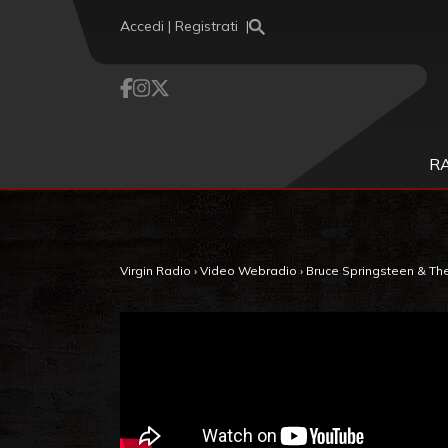
Vai al contenuto
Accedi | Registrati
R
Virgin Radio
›
Video Webradio
›
Bruce Springsteen & The