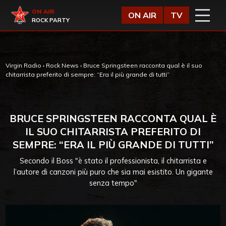
Vai al contenuto
Virgin Radio
ON AIR
ON AIR
TV
ROCK PARTY
Virgin Radio
›
Rock News
›
Bruce Springsteen racconta qual è il suo
chitarrista preferito di sempre: “Era il più grande di tutti”
BRUCE SPRINGSTEEN RACCONTA QUAL È
IL SUO CHITARRISTA PREFERITO DI
SEMPRE: “ERA IL PIÙ GRANDE DI TUTTI”
Secondo il Boss "è stato il professionista, il chitarrista e
l’autore di canzoni più puro che sia mai esistito. Un gigante
senza tempo"