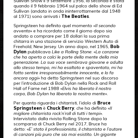
Sullivan Show il 9 settembre 1956, la seconda è stata
quando il 9 febbraio 1964 sul palco dello show di Ed
Sullivan (andato in onda ininterrottamente dal 1948
al 1971) sono arrivati i
The Beatles
.
Springsteen ha definito quel momento «
Il secondo
avvento
» e ha ricordato come il giorno dopo sia
andato a comprare per 18 dollari la sua prima
chitarra in una stazione di servizio Western Auto di
Freehold, New Jersey. Un anno dopo, nel 1965,
Bob
Dylan
pubblicava
Like a Rolling Stone
: «
La canzone
che ha aperto a calci le porte della mente della mia
generazione. La sua voce sembrava giovane e adulta
allo stesso tempo, mi ha esaltato e spaventato, mi ha
fatto sentire irresponsabilmente innocente, e lo fa
ancora oggi
» ha detto Springsteen nel suo discorso
per l’introduzione di Bob Dylan nella Rock and Roll
Hall of Fame nel 1988 «
Elvis ha liberato il nostro
corpo, Bob Dylan ha liberato la nostra ment
e».
Per quanto riguarda i chitarristi, l’idolo di
Bruce
Springsteen
è
Chuck Berry
, che ha definito «
Il
migliore chitarrista rock’n’roll di tutti i tempi
».
Intervistato dalla rivista Rolling Stone dopo la
scomparsa di Chuck Berry nel 2017, Bruce ha
detto: «
E’ stato il professionista, il chitarrista e l’autore
di canzoni più puro che sia mai esistito. Un gigante