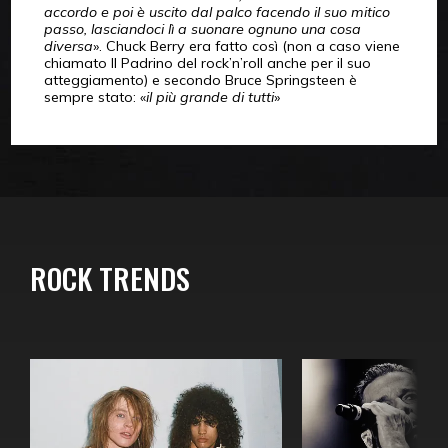
accordo e poi è uscito dal palco facendo il suo mitico
passo, lasciandoci lì a suonare ognuno una cosa
diversa
». Chuck Berry era fatto così (non a caso viene
chiamato Il Padrino del rock’n’roll anche per il suo
atteggiamento) e secondo Bruce Springsteen è
sempre stato: «
il più grande di tutti
»
ROCK TRENDS