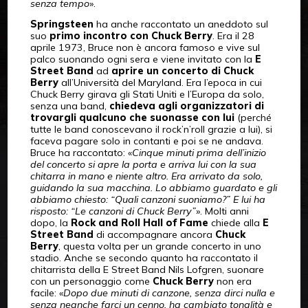
senza tempo
».
Springsteen
ha anche raccontato un aneddoto sul
suo
primo incontro con Chuck Berry
. Era il 28
aprile 1973, Bruce non è ancora famoso e vive sul
palco suonando ogni sera e viene invitato con la
E
Street Band
ad
aprire un concerto di Chuck
Berry
all’Università del Maryland. Era l’epoca in cui
Chuck Berry girava gli Stati Uniti e l’Europa da solo,
senza una band,
chiedeva agli organizzatori di
trovargli qualcuno che suonasse con lui
(perché
tutte le band conoscevano il rock’n’roll grazie a lui), si
faceva pagare solo in contanti e poi se ne andava.
Bruce ha raccontato: «
Cinque minuti prima dell’inizio
del concerto si apre la porta e arriva lui con la sua
chitarra in mano e niente altro. Era arrivato da solo,
guidando la sua macchina. Lo abbiamo guardato e gli
abbiamo chiesto: “Quali canzoni suoniamo?” E lui ha
risposto: “Le canzoni di Chuck Berry”
». Molti anni
dopo, la
Rock and Roll Hall of Fame
chiede alla
E
Street Band
di accompagnare ancora
Chuck
Berry
, questa volta per un grande concerto in uno
stadio. Anche se secondo quanto ha raccontato il
chitarrista della E Street Band Nils Lofgren, suonare
con un personaggio come
Chuck Berry
non era
facile: «
Dopo due minuti di canzone, senza dirci nulla e
senza neanche farci un cenno, ha cambiato tonalità e