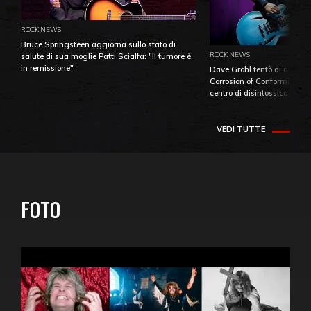
ROCK NEWS
Bruce Springsteen aggiorna sullo stato di
ROCK NEWS
salute di sua moglie Patti Scialfa: "Il tumore è
in remissione"
Dave Grohl tentò di aiutare
Corrosion of Conformity fino
centro di disintossicazione
VEDI TUTTE
FOTO