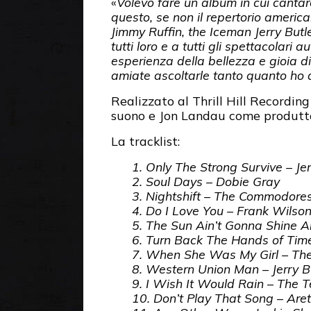
«
Volevo fare un album in cui canta
questo, se non il repertorio americ
Jimmy Ruffin, the Iceman Jerry Butle
tutti loro e a tutti gli spettacolari
esperienza della bellezza e gioia di
amiate ascoltarle tanto quanto ho a
Realizzato al Thrill Hill Recordin
suono e Jon Landau come produtto
La tracklist:
1. Only The Strong Survive – Jer
2. Soul Days – Dobie Gray
3. Nightshift – The Commodore
4. Do I Love You – Frank Wilso
5. The Sun Ain’t Gonna Shine 
6. Turn Back The Hands of Tim
7. When She Was My Girl – Th
8. Western Union Man – Jerry B
9. I Wish It Would Rain – The 
10. Don’t Play That Song – Aret