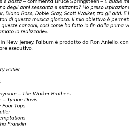
re e basta
– commenta Bruce Springsteen –
E quale mu
ano degli anni sessanta e settanta? Ho preso ispirazion
r, Diana Ross, Dobie Gray, Scott Walker, tra gli altri. E
 autori di questa musica gloriosa. Il mio obiettivo è perm
 queste canzoni, così come ho fatto io fin dalla prima v
mato io realizzarle
».
g in New Jersey, l’album è prodotto da Ron Aniello, c
re esecutivo.
ry Butler
s
n
Anymore – The Walker Brothers
e – Tyrone Davis
e Four Tops
utler
Temptations
ha Franklin