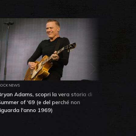
ROCK NEWS
ROCK NEW
Bryan Adams, scopri la vera storia di
Anthony 
Summer of ‘69 (e del perché non
mia amic
riguarda l'anno 1969)