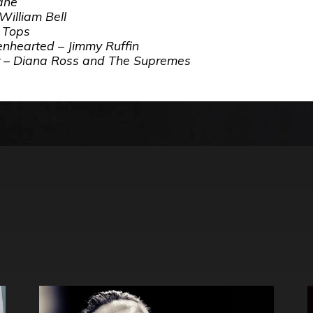
ane
William Bell
 Tops
nhearted – Jimmy Ruffin
r – Diana Ross and The Supremes