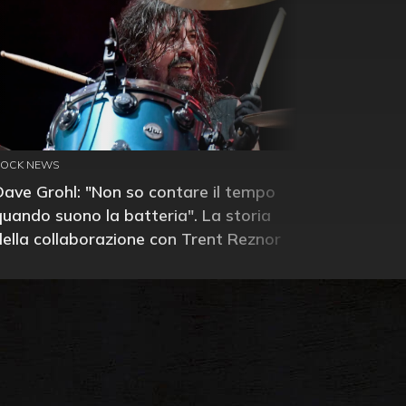
ROCK NEWS
Dave Grohl: "Non so contare il tempo
quando suono la batteria". La storia
della collaborazione con Trent Reznor