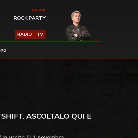
ON AIR
ROCK PARTY
RADIO
TV
SI
SHIFT. ASCOLTALO QUI E
” in uscita l'11 novembre