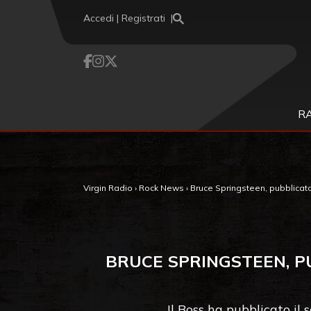
Vai al contenuto
Accedi | Registrati
R
Virgin Radio
›
Rock News
›
Bruce Springsteen, pubblicato 
BRUCE SPRINGSTEEN, PU
Il Boss ha pubblicato il