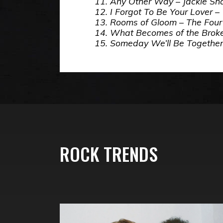
11. Any Other Way – Jackie Sh
12. I Forgot To Be Your Lover – 
13. Rooms of Gloom – The Four
14. What Becomes of the Broke
15. Someday We’ll Be Togethe
ROCK TRENDS