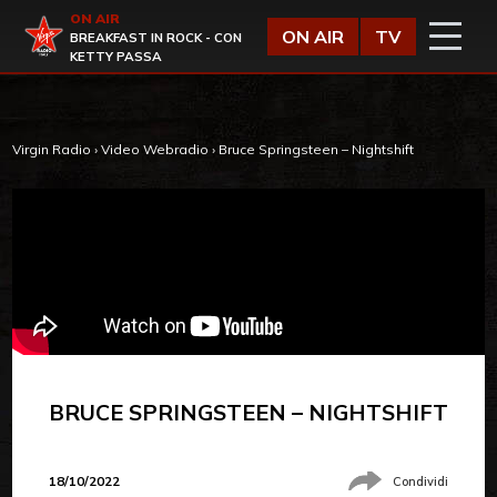
Vai al contenuto
ON AIR
Virgin Radio
ON AIR
TV
BREAKFAST IN ROCK - CON
KETTY PASSA
Virgin Radio
›
Video Webradio
›
Bruce Springsteen – Nightshift
BRUCE SPRINGSTEEN – NIGHTSHIFT
18/10/2022
Condividi