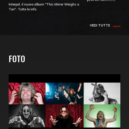
Interpol, il nuovo album "This Mirror Weighs a
Ton". Tutte le info
VEDI TUTTE
FOTO