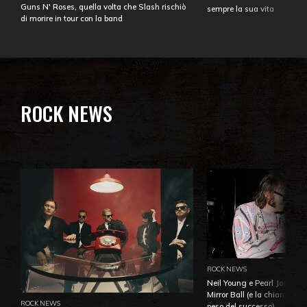
Guns N' Roses, quella volta che Slash rischiò
sempre la sua vita
di morire in tour con la band
ROCK NEWS
ROCK NEWS
Neil Young e Pearl Jam: la 
Mirror Ball (e la chiamata 
ROCK NEWS
peso del successo)