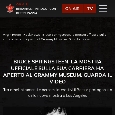
Vai al contenuto
ON AIR
Virgin Radio
ON AIR
TV
BREAKFAST IN ROCK - CON
KETTY PASSA
Virgin Radio
›
Rock News
›
Bruce Springsteen, la mostra ufficiale sulla
sua carriera ha aperto al Grammy Museum. Guarda il video
BRUCE SPRINGSTEEN, LA MOSTRA
UFFICIALE SULLA SUA CARRIERA HA
APERTO AL GRAMMY MUSEUM. GUARDA IL
VIDEO
Tra cimeli, strumenti e percorsi interattivi il Boss è protagonista
della nuova mostra a Los Angeles