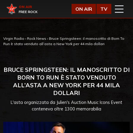
Vai al contenuto
Virgin Radio
ON AIR
ON AIR
TV
FREE ROCK
Virgin Radio
›
Rock News
›
Bruce Springsteen: il manoscritto di Born To
Run è stato venduto all’asta a New York per 44 mila dollari
BRUCE SPRINGSTEEN: IL MANOSCRITTO DI
BORN TO RUN È STATO VENDUTO
ALL’ASTA A NEW YORK PER 44 MILA
DOLLARI
L'asta organizzata da Julien's Auction Music Icons Event
conteneva oltre 1300 memorabilia