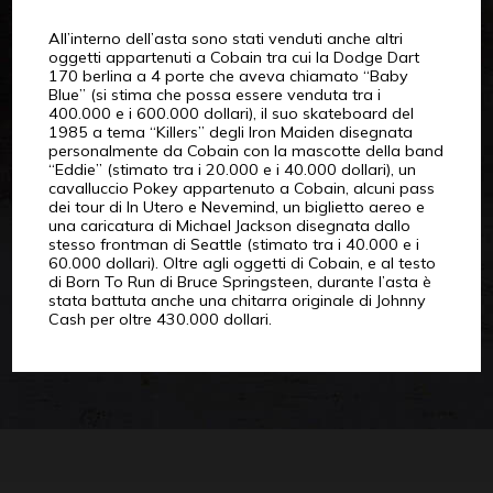
All’interno dell’asta sono stati venduti anche altri
oggetti appartenuti a Cobain tra cui la Dodge Dart
170 berlina a 4 porte che aveva chiamato “Baby
Blue” (si stima che possa essere venduta tra i
400.000 e i 600.000 dollari), il suo skateboard del
1985 a tema “Killers” degli Iron Maiden disegnata
personalmente da Cobain con la mascotte della band
“Eddie” (stimato tra i 20.000 e i 40.000 dollari), un
cavalluccio Pokey appartenuto a Cobain, alcuni pass
dei tour di In Utero e Nevemind, un biglietto aereo e
una caricatura di Michael Jackson disegnata dallo
stesso frontman di Seattle (stimato tra i 40.000 e i
60.000 dollari). Oltre agli oggetti di Cobain, e al testo
di Born To Run di Bruce Springsteen, durante l’asta è
stata battuta anche una chitarra originale di Johnny
Cash per oltre 430.000 dollari.