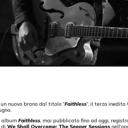
un nuovo brano dal titolo “
Faithless
“, il terzo inedit
ugno.
o album
Faithless
, mai pubblicato fino ad oggi, registr
 di
We Shall Overcome: The Seeger Sessions
nell’ap