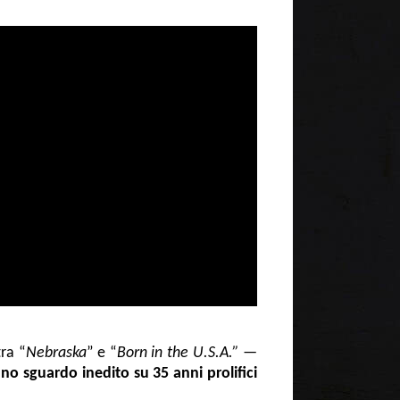
ra “
Nebraska
” e “
Born in the U.S.A.”
—
uno sguardo inedito su 35 anni prolifici