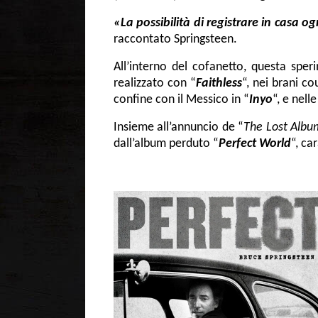
«La possibilità di registrare in casa 
raccontato Springsteen.
All’interno del cofanetto, questa spe
realizzato con “
Faithless
“, nei brani co
confine con il Messico in “
Inyo
“, e nell
Insieme all’annuncio de “
The Lost Albu
dall’album perduto “
Perfect World
“, ca