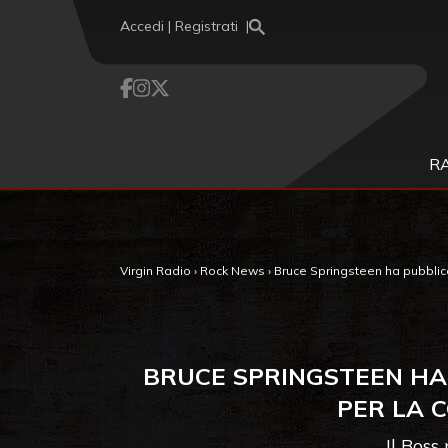
Vai al contenuto
Accedi | Registrati
R
Virgin Radio
›
Rock News
›
Bruce Springsteen ha pubblicat
BRUCE SPRINGSTEEN HA 
PER LA 
Il Boss