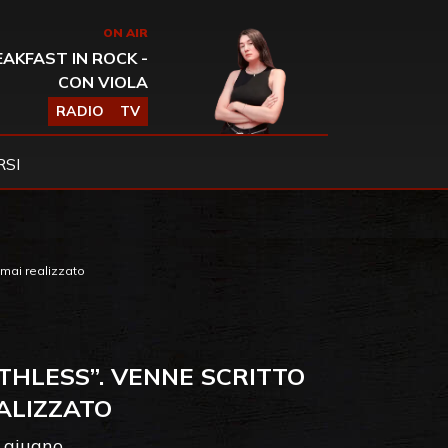
ON AIR
AKFAST IN ROCK -
CON VIOLA
RADIO
TV
SI
 mai realizzato
THLESS”. VENNE SCRITTO
ALIZZATO
7 giugno