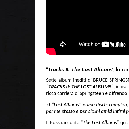
“
Tracks II: The Lost Album
s”, la r
Sette album inediti di BRUCE SPRINGST
“
TRACKS II: THE LOST ALBUMS
“
, in usc
ricca carriera di Springsteen e offrendo
«I “Lost Albums” erano dischi completi,
per me stesso e per alcuni amici intimi p
Il Boss racconta “
The Lost Albums”
qui: