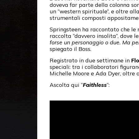
doveva far parte della colonna son
un “western spirituale”, e oltre al
strumentali composti appositament
Springsteen ha raccontato che le r
raccolta “davvero insolita”, dove l
forse un personaggio o due. Ma per
spiegato il Boss.
Registrato in due settimane in
Fl
speciali: tra i collaboratori figur
Michelle Moore e Ada Dyer, oltre a
Ascolta qui “
Faithless
“: