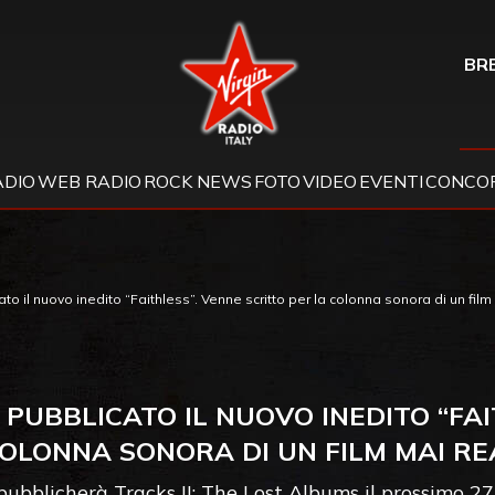
Virgin Radio
BRE
ADIO
WEB RADIO
ROCK NEWS
FOTO
VIDEO
EVENTI
CONCOR
o il nuovo inedito “Faithless”. Venne scritto per la colonna sonora di un film
PUBBLICATO IL NUOVO INEDITO “FAI
COLONNA SONORA DI UN FILM MAI RE
 pubblicherà Tracks II: The Lost Albums il prossimo 2