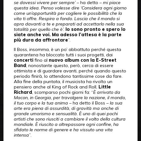
se dovessi vivere per sempre’
– ha detto –
mi piace
questa idea. Penso volesse dire ‘Considera ogni giorno
come un’opportunità per cogliere le possibilità che la
vita ti offre. Respira a fondo. Lascia che il mondo si
apra davanti a te e preparati ad accettarlo nella sua
totalità per quello che è’.
Io sono pronto e spero lo
siate anche voi. Ma adesso l’attesa è la parte
più dura da affrontare
”.
Il Boss, insomma, è un po’ abbattuto perché questa
quarantena ha bloccato tutti i suoi progetti, dai
concerti
fino al
nuovo album con la E-Street
Band
; nonostante questo, però, cerca di essere
ottimista e di guardare avanti, perché quando questo
periodo finirà, lo attendono tantissime cose da fare.
Alla fine della puntata, il musicista ha rivolto un
pensiero anche al King of Rock and Roll,
Little
Richard
, scomparso pochi giorni fa: “
È arrivato da
Macon, in Georgia, per travolgere la nazione, il mondo,
il tuo corpo e la tua anima
– ha detto il Boss –
la sua
arte era piena di assurdità, di gravità ma anche di
grande umorismo e sensualità. È uno di quei pochi
artisti che sono riusciti a cambiare il volto della cultura
mondiale. È riuscito a oltrepassare ogni confine, ha
sfidato le norme di genere e ha vissuto una vita
intensa
”.