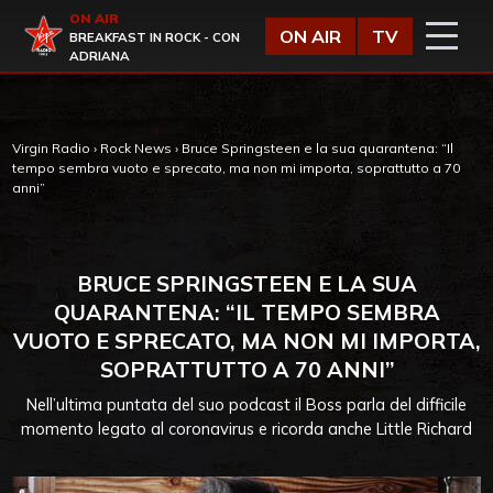
Vai al contenuto
ON AIR
Virgin Radio
ON AIR
TV
BREAKFAST IN ROCK - CON
ADRIANA
Virgin Radio
›
Rock News
›
Bruce Springsteen e la sua quarantena: “Il
tempo sembra vuoto e sprecato, ma non mi importa, soprattutto a 70
anni”
BRUCE SPRINGSTEEN E LA SUA
QUARANTENA: “IL TEMPO SEMBRA
VUOTO E SPRECATO, MA NON MI IMPORTA,
SOPRATTUTTO A 70 ANNI”
Nell’ultima puntata del suo podcast il Boss parla del difficile
momento legato al coronavirus e ricorda anche Little Richard