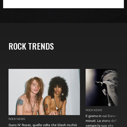
ROCK TRENDS
ROCK NEWS
Il giorno in cui Dave Gahan
ROCK NEWS
minuti. La storia dell'over
Guns N' Roses, quella volta che Slash rischiò
sempre la sua vita