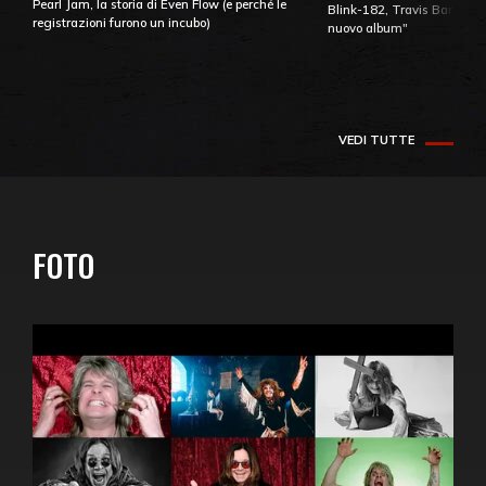
Pearl Jam, la storia di Even Flow (e perché le
Blink-182, Travis Barker: 
registrazioni furono un incubo)
nuovo album"
VEDI TUTTE
FOTO