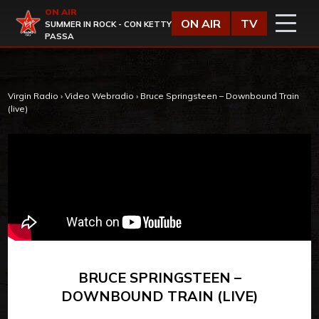
Vai al contenuto
ON AIR
Virgin Radio
ON AIR
TV
SUMMER IN ROCK - CON KETTY
PASSA
Virgin Radio
›
Video Webradio
›
Bruce Springsteen – Downbound Train
(live)
BRUCE SPRINGSTEEN –
DOWNBOUND TRAIN (LIVE)