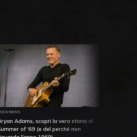
ROCK NEWS
ROCK NEW
Bryan Adams, scopri la vera storia di
Anthony 
Summer of ‘69 (e del perché non
mia amic
riguarda l'anno 1969)