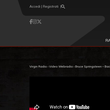
Vai al contenuto
Accedi | Registrati
R
Virgin Radio
›
Video Webradio
›
Bruce Springsteen – Badl