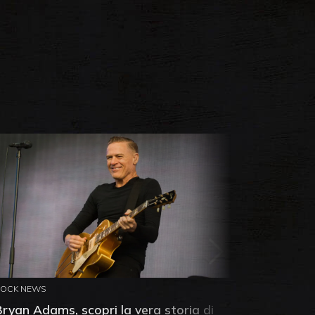
ROCK NEWS
ROCK NEW
Bryan Adams, scopri la vera storia di
Anthony 