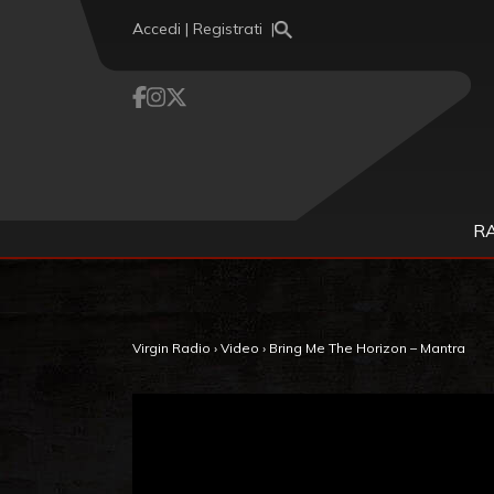
Vai al contenuto
Accedi | Registrati
R
Virgin Radio
›
Video
›
Bring Me The Horizon – Mantra