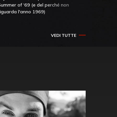
Summer of ‘69 (e del perché non
mia amic
riguarda l'anno 1969)
VEDI TUTTE