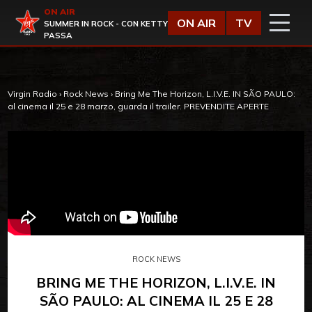
Vai al contenuto
ON AIR
Virgin Radio
ON AIR
TV
SUMMER IN ROCK - CON KETTY
PASSA
Virgin Radio
›
Rock News
›
Bring Me The Horizon, L.I.V.E. IN SÃO PAULO:
al cinema il 25 e 28 marzo, guarda il trailer. PREVENDITE APERTE
ROCK NEWS
BRING ME THE HORIZON, L.I.V.E. IN
SÃO PAULO: AL CINEMA IL 25 E 28