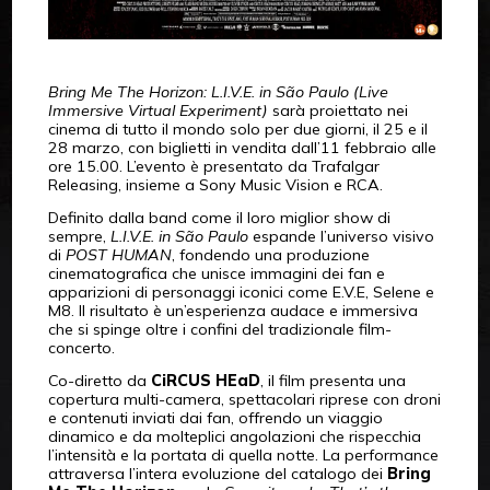
Bring Me The Horizon: L.I.V.E. in São Paulo (Live
Immersive Virtual Experiment)
sarà proiettato nei
cinema di tutto il mondo solo per due giorni, il 25 e il
28 marzo, con biglietti in vendita dall’11 febbraio alle
ore 15.00. L’evento è presentato da Trafalgar
Releasing, insieme a Sony Music Vision e RCA.
Definito dalla band come il loro miglior show di
sempre,
L.I.V.E. in São Paulo
espande l’universo visivo
di
POST HUMAN
, fondendo una produzione
cinematografica che unisce immagini dei fan e
apparizioni di personaggi iconici come E.V.E, Selene e
M8. Il risultato è un’esperienza audace e immersiva
che si spinge oltre i confini del tradizionale film-
concerto.
Co-diretto da
CiRCUS HEaD
, il film presenta una
copertura multi-camera, spettacolari riprese con droni
e contenuti inviati dai fan, offrendo un viaggio
dinamico e da molteplici angolazioni che rispecchia
l’intensità e la portata di quella notte. La performance
attraversa l’intera evoluzione del catalogo dei
Bring