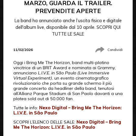
MARZO, GUARDA IL TRAILER.
PREVENDITE APERTE
La band ha annunciato anche l’uscita fisica e digitale
dell'album live, disponibile dal 10 aprile. SCOPRI QUI
TUTTE LE SALE
11/02/2026
Condividi
Oggi i Bring Me The Horizon, band multi-platino
vincitrice di un BRIT Award e nominata ai Grammy,
annunciano
L.I.V.E. in São Paulo (Live Immersive
Virtual Experiment)
, un evento cinematografico
rivoluzionario che porta su grande schermo il più
grande concerto da headliner della band, tenutosi
all’Allianz Parque Stadium di San Paolo davanti a una
platea sold out di 50.000 fan.
Tutte le info:
Nexo Digital – Bring Me The Horizon:
L.I.V.E. in São Paulo
SCOPRI L’ELENCO DELLE SALE:
Nexo Digital – Bring
Me The Horizon: L.I.V.E. in São Paulo