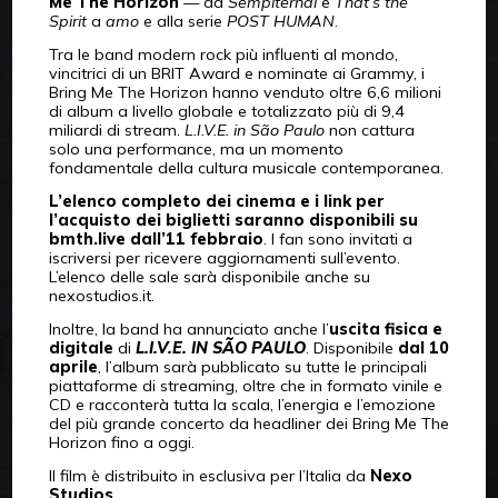
Me The Horizon
— da
Sempiternal
e
That’s the
Spirit
a
amo
e alla serie
POST HUMAN
.
Tra le band modern rock più influenti al mondo,
vincitrici di un BRIT Award e nominate ai Grammy, i
Bring Me The Horizon hanno venduto oltre 6,6 milioni
di album a livello globale e totalizzato più di 9,4
miliardi di stream.
L.I.V.E. in São Paulo
non cattura
solo una performance, ma un momento
fondamentale della cultura musicale contemporanea.
L’elenco completo dei cinema e i link per
l’acquisto dei biglietti saranno disponibili su
bmth.live dall’11 febbraio
. I fan sono invitati a
iscriversi per ricevere aggiornamenti sull’evento.
L’elenco delle sale sarà disponibile anche su
nexostudios.it.
Inoltre, la band ha annunciato anche l’
uscita fisica e
digitale
di
L.I.V.E. IN SÃO PAULO
. Disponibile
dal 10
aprile
, l’album sarà pubblicato su tutte le principali
piattaforme di streaming, oltre che in formato vinile e
CD e racconterà tutta la scala, l’energia e l’emozione
del più grande concerto da headliner dei Bring Me The
Horizon fino a oggi.
Il film è distribuito in esclusiva per l’Italia da
Nexo
Studios