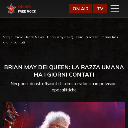
Vai al contenuto
Virgin Radio
ON AIR
ON AIR
TV
FREE ROCK
Virgin Radio
›
Rock News
›
Brian May dei Queen: La razza umana ha i
giorni contati
BRIAN MAY DEI QUEEN: LA RAZZA UMANA
HA I GIORNI CONTATI
Nei panni di astrofisico il chitarrista si lancia in previsioni
apocalittiche