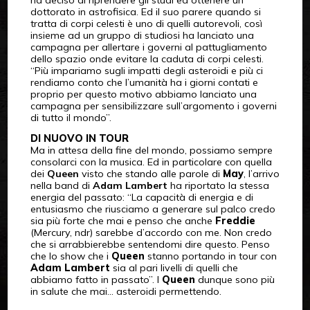
ha deciso di riprendere gli studi ed ottenere un
dottorato in astrofisica. Ed il suo parere quando si
tratta di corpi celesti è uno di quelli autorevoli, così
insieme ad un gruppo di studiosi ha lanciato una
campagna per allertare i governi al pattugliamento
dello spazio onde evitare la caduta di corpi celesti.
“Più impariamo sugli impatti degli asteroidi e più ci
rendiamo conto che l’umanità ha i giorni contati e
proprio per questo motivo abbiamo lanciato una
campagna per sensibilizzare sull’argomento i governi
di tutto il mondo”.
DI NUOVO IN TOUR
Ma in attesa della fine del mondo, possiamo sempre
consolarci con la musica. Ed in particolare con quella
dei
Queen
visto che stando alle parole di
May
, l’arrivo
nella band di
Adam Lambert
ha riportato la stessa
energia del passato: “La capacità di energia e di
entusiasmo che riusciamo a generare sul palco credo
sia più forte che mai e penso che anche
Freddie
(Mercury, ndr) sarebbe d’accordo con me. Non credo
che si arrabbierebbe sentendomi dire questo. Penso
che lo show che i
Queen
stanno portando in tour con
Adam Lambert
sia al pari livelli di quelli che
abbiamo fatto in passato”. I
Queen
dunque sono più
in salute che mai… asteroidi permettendo.