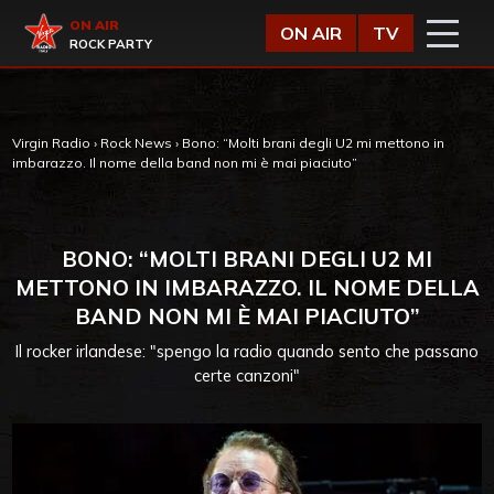
Vai al contenuto
Virgin Radio
ON AIR
ON AIR
TV
ROCK PARTY
Virgin Radio
›
Rock News
›
Bono: “Molti brani degli U2 mi mettono in
imbarazzo. Il nome della band non mi è mai piaciuto”
BONO: “MOLTI BRANI DEGLI U2 MI
METTONO IN IMBARAZZO. IL NOME DELLA
BAND NON MI È MAI PIACIUTO”
Il rocker irlandese: "spengo la radio quando sento che passano
certe canzoni"