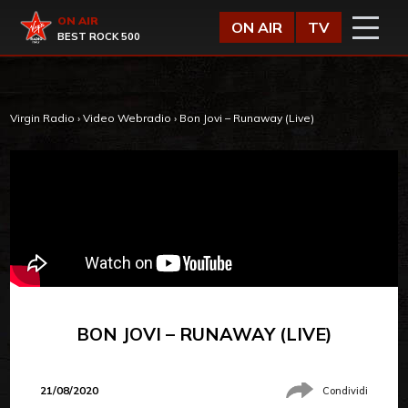
Vai al contenuto
Virgin Radio
ON AIR
ON AIR
TV
BEST ROCK 500
Virgin Radio
›
Video Webradio
›
Bon Jovi – Runaway (Live)
BON JOVI – RUNAWAY (LIVE)
21/08/2020
Condividi