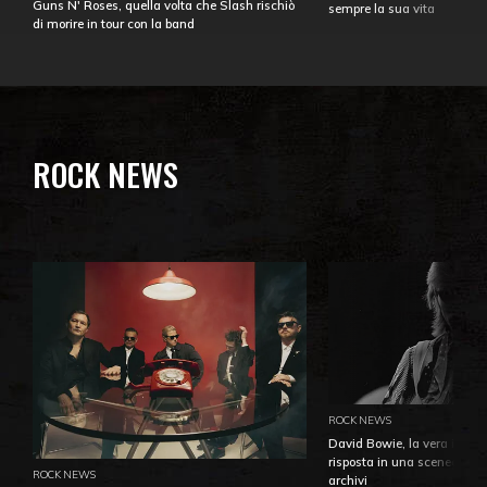
Guns N' Roses, quella volta che Slash rischiò
sempre la sua vita
di morire in tour con la band
ROCK NEWS
ROCK NEWS
David Bowie, la vera identi
risposta in una sceneggiatu
ROCK NEWS
archivi